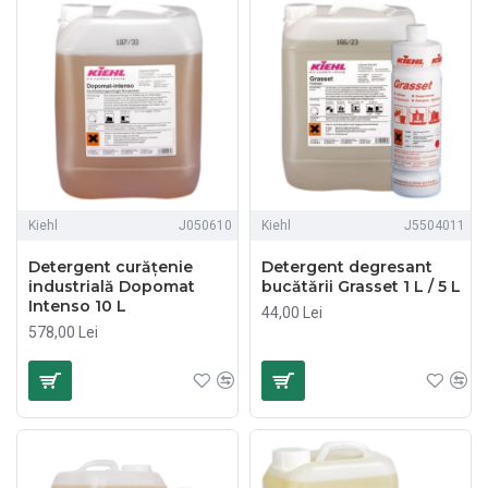
Kiehl
J050610
Kiehl
J5504011
Detergent curățenie
Detergent degresant
industrială Dopomat
bucătării Grasset 1 L / 5 L
Intenso 10 L
44,00 Lei
578,00 Lei