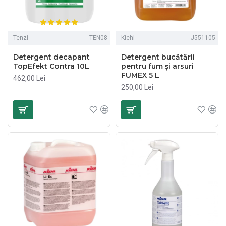
Tenzi
TEN08
Kiehl
J551105
Detergent decapant
Detergent bucătării
TopEfekt Contra 10L
pentru fum și arsuri
FUMEX 5 L
462,00 Lei
250,00 Lei