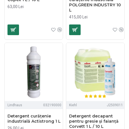
POLGREEN INDUSTRY 10
63,00 Lei
L
415,00 Lei
Lindhaus
032190000
Kiehl
J2509011
Detergent curățenie
Detergent decapant
industrială Actistrong 1 L
pentru gresie și faianță
Corvett 1 L / 10 L
26,00 Lei