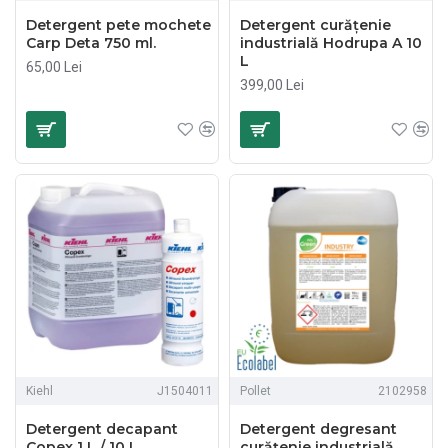
Detergent pete mochete
Detergent curățenie
Carp Deta 750 ml.
industrială Hodrupa A 10
L
65,00 Lei
399,00 Lei
Kiehl
J1504011
Pollet
2102958
Detergent decapant
Detergent degresant
Copex 1 L / 10 L
curățenie industrială