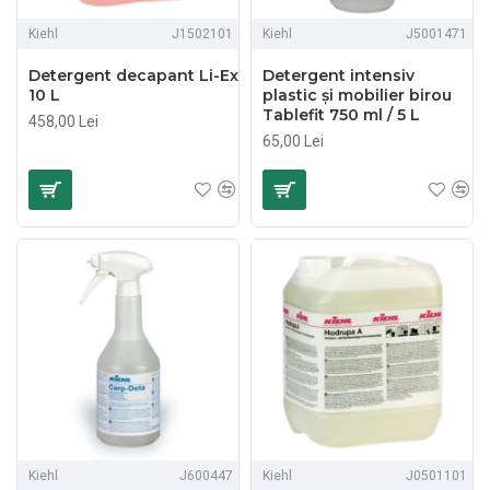
Kiehl
J1502101
Kiehl
J5001471
Detergent decapant Li-Ex
Detergent intensiv
10 L
plastic şi mobilier birou
Tablefit 750 ml / 5 L
458,00 Lei
65,00 Lei
Kiehl
J600447
Kiehl
J0501101