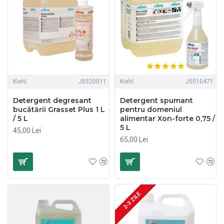
Kiehl
J5520011
Kiehl
J5510471
Detergent degresant
Detergent spumant
bucătării Grasset Plus 1 L
pentru domeniul
/ 5 L
alimentar Xon-forte 0,75 /
5 L
45,00 Lei
65,00 Lei
2-3 ZILE