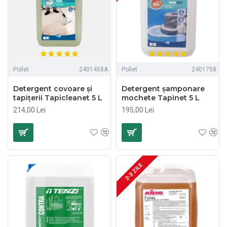
Pollet
2401458A
Pollet
2401758
Detergent covoare și
Detergent șamponare
tapițerii Tapicleanet 5 L
mochete Tapinet 5 L
214,00 Lei
195,00 Lei
2-3 ZILE