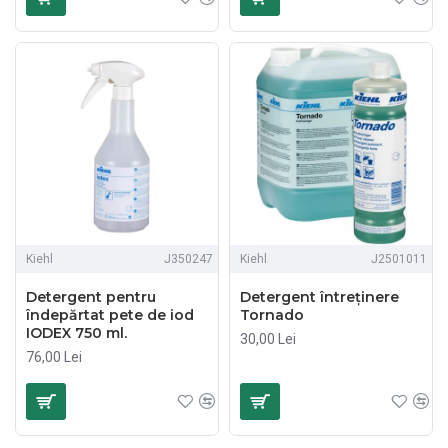
Kiehl
J350247
Kiehl
J2501011
Detergent pentru
Detergent întreținere
îndepărtat pete de iod
Tornado
IODEX 750 ml.
30,00 Lei
76,00 Lei