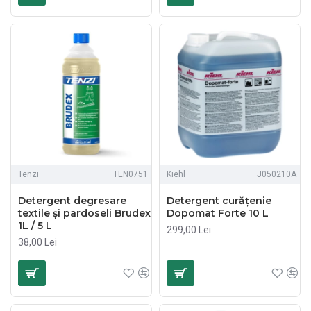
Tenzi
TEN0751
Kiehl
J050210A
Detergent degresare
Detergent curățenie
textile și pardoseli Brudex
Dopomat Forte 10 L
1L / 5 L
299,00 Lei
38,00 Lei