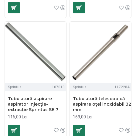
Sprintus
107013
Sprintus
117228A
Tubulatură aspirare
Tubulatură telescopică
aspirator injecție-
aspirare oțel inoxidabil 32
extracție Sprintus SE 7
mm
116,00 Lei
169,00 Lei