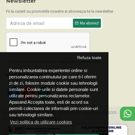
Newsletter
Fii la curent cu promotiile noastre si aboneaza-te la newsletter
Ma abonez!
Refuza toate
Am citit şi sunt de acord cu
Politica de confidentialitate
Pentru imbuntatirea experientei online si
Urmareste-ne si aici
personalizarea continutului pe care ti-l oferim
zi de zi, folosim module cookie sau tehnologii
similare. Cookie-urile si datele personale sunt
utilizate pentru personalizarea reclamelor.
Apasand Accepta toate, esti de acord sa
permiti colectarea de informatii prin cookie-uri
© 2025 ServExpert SRL, CIF: RO15677287 | Nr. reg.: J32/1059/2003 - Toate
sau tehnologii similare.
drepturile rezervate - by DevPro.ro
Vezi politica de utilizare cookies