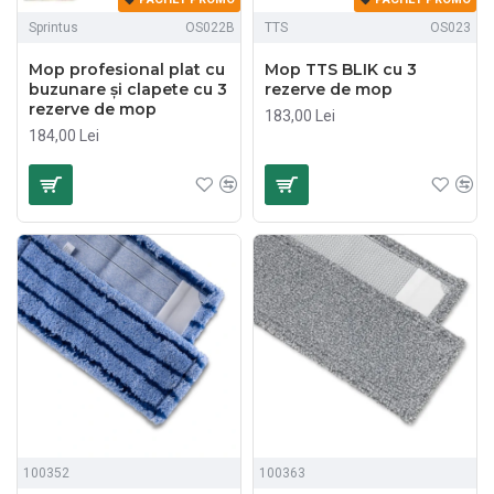
Sprintus
OS022B
TTS
OS023
Mop profesional plat cu
Mop TTS BLIK cu 3
buzunare și clapete cu 3
rezerve de mop
rezerve de mop
183,00 Lei
184,00 Lei
100352
100363