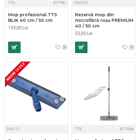
TTS
877YA1
1002521
Mop profesional TTS
Rezervă mop din
BLIK 40 cm / 50 cm
microfibră roșu PREMIUM
40 / 50 cm
159,00 Lei
23,00 Lei
MAXIM 14 ZILE
500111
TTS
877YBA