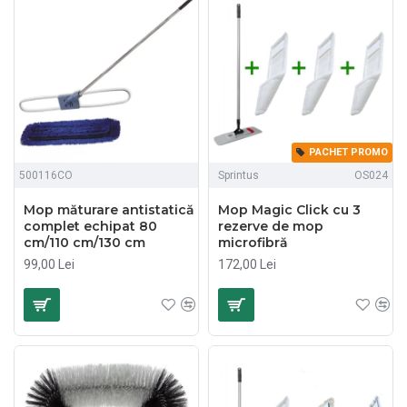
PACHET PROMO
500116CO
Sprintus
OS024
Mop măturare antistatică
Mop Magic Click cu 3
complet echipat 80
rezerve de mop
cm/110 cm/130 cm
microfibră
99,00 Lei
172,00 Lei