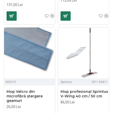
112,00 Lei
131,00 Lei
300315
Sprintus
301143A11
Mop Velcro din
Mop profesional Sprintus
microfibră ștergere
V-Wing 40 cm / 50 cm
geamuri
86,00 Lei
26,00 Lei