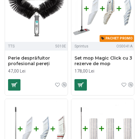
PACHET PROMO
TTS
5010E
Sprintus
OS0041A
Perie desprăfuitor
Set mop Magic Click cu 3
profesional pereți
rezerve de mop
47,00 Lei
178,00 Lei