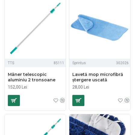
TTS
85111
Sprintus
302026
Mâner telescopic
Lavetă mop microfibră
aluminiu 2 tronsoane
ștergere uscată
152,00 Lei
28,00 Lei