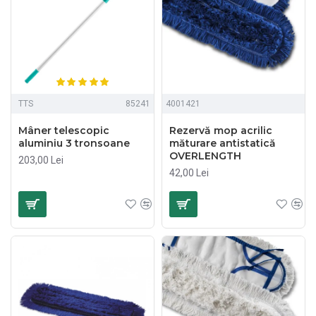
TTS
85241
4001421
Mâner telescopic
Rezervă mop acrilic
aluminiu 3 tronsoane
măturare antistatică
OVERLENGTH
203,00 Lei
42,00 Lei