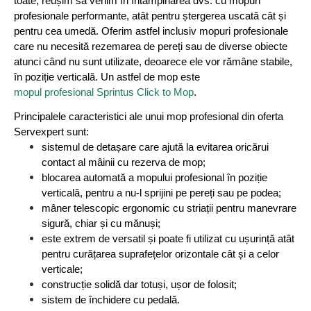
toate, reușim să venim în întâmpinarea dvs. cu mopuri
profesionale performante, atât pentru ștergerea uscată cât și
pentru cea umedă. Oferim astfel inclusiv mopuri profesionale
care nu necesită rezemarea de pereți sau de diverse obiecte
atunci când nu sunt utilizate, deoarece ele vor rămâne stabile,
în poziție verticală. Un astfel de mop este
mopul profesional Sprintus Click to Mop
.
Principalele caracteristici ale unui mop profesional din oferta
Servexpert sunt:
sistemul de detașare care ajută la evitarea oricărui
contact al mâinii cu rezerva de mop;
blocarea automată a mopului profesional în poziție
verticală, pentru a nu-l sprijini pe pereți sau pe podea;
mâner telescopic ergonomic cu striații pentru manevrare
sigură, chiar și cu mănuși;
este extrem de versatil și poate fi utilizat cu ușurință atât
pentru curățarea suprafețelor orizontale cât și a celor
verticale;
construcție solidă dar totuși, ușor de folosit;
sistem de închidere cu pedală.