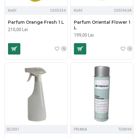
Kiehl
C655334
Kiehl
C655963A
Parfum Orange Fresh 1 L
Parfum Oriental Flower 1
L
210,00 Lei
199,00 Lei
SE2001
PIRANA
TEN099