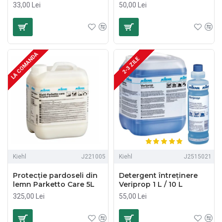
33,00 Lei
50,00 Lei
LA COMANDA
2-3 ZILE
Kiehl
J221005
Kiehl
J2515021
Protecție pardoseli din
Detergent întreținere
lemn Parketto Care 5L
Veriprop 1 L / 10 L
325,00 Lei
55,00 Lei