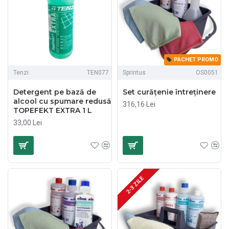
PACHET PROMO
Tenzi
TEN077
Sprintus
OS0051
Detergent pe bază de
Set curățenie întreținere
alcool cu spumare redusă
316,16 Lei
TOPEFEKT EXTRA 1 L
33,00 Lei
2-3 ZILE