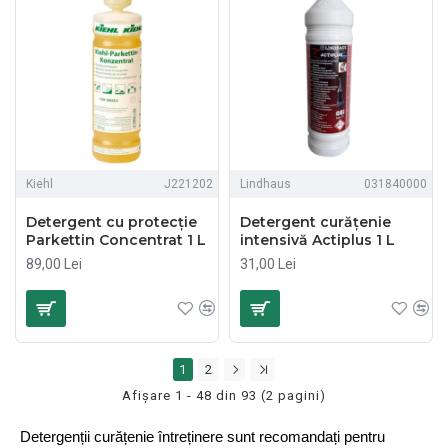
Kiehl
J221202
Lindhaus
031840000
Detergent cu protecție
Detergent curățenie
Parkettin Concentrat 1 L
intensivă Actiplus 1 L
89,00 Lei
31,00 Lei
1
2
Afişare 1 - 48 din 93 (2 pagini)
Detergenții curățenie întreținere sunt recomandați pentru