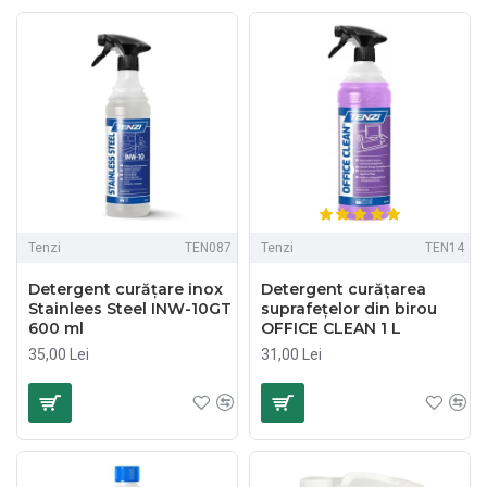
Tenzi
TEN087
Tenzi
TEN14
Detergent curățare inox
Detergent curățarea
Stainlees Steel INW-10GT
suprafeţelor din birou
600 ml
OFFICE CLEAN 1 L
35,00 Lei
31,00 Lei