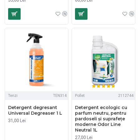
Tenzi
TEN314
Pollet
2112744
Detergent degresant
Detergent ecologic cu
Universal Degreaser 1 L
parfum neutru, pentru
pardoseli și suprafețe
31,00 Lei
moderne Odor Line
Neutral 1L
27,00 Lei