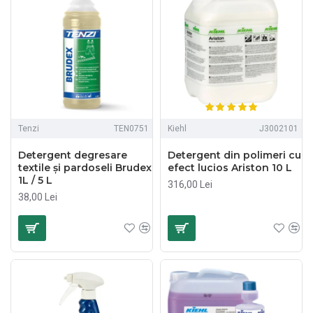
Tenzi
TEN0751
Kiehl
J3002101
Detergent degresare
Detergent din polimeri cu
textile și pardoseli Brudex
efect lucios Ariston 10 L
1L / 5 L
316,00 Lei
38,00 Lei