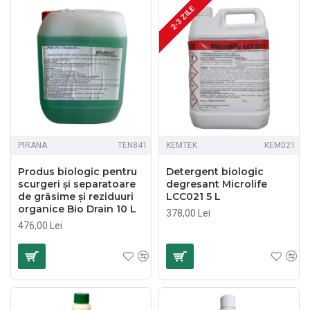
2-3 ZILE
PIRANA
TEN841
KEMTEK
KEM021
Produs biologic pentru
Detergent biologic
scurgeri şi separatoare
degresant Microlife
de grăsime şi reziduuri
LCC021 5 L
organice Bio Drain 10 L
378,00 Lei
476,00 Lei