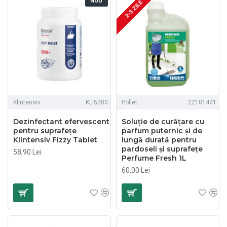
NOU
2-3 ZILE
Klintensiv
KLI5280
Pollet
22101441
Dezinfectant efervescent
Soluție de curățare cu
pentru suprafețe
parfum puternic și de
Klintensiv Fizzy Tablet
lungă durată pentru
pardoseli și suprafețe
58,90 Lei
Perfume Fresh 1L
60,00 Lei