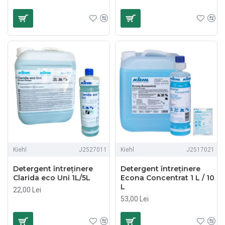
Kiehl
J2527011
Kiehl
J2517021
Detergent întreținere
Detergent întreținere
Clarida eco Uni 1L/5L
Econa Concentrat 1 L / 10
L
22,00 Lei
53,00 Lei