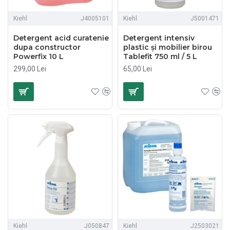
Kiehl
J4005101
Kiehl
J5001471
Detergent acid curatenie
Detergent intensiv
dupa constructor
plastic şi mobilier birou
Powerfix 10 L
Tablefit 750 ml / 5 L
299,00 Lei
65,00 Lei
Kiehl
J050847
Kiehl
J2503021