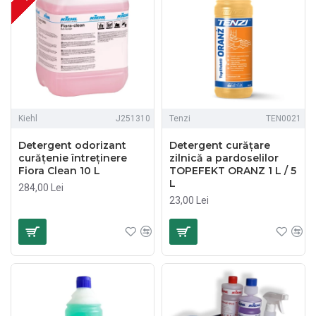
Kiehl
J251310
Tenzi
TEN0021
Detergent odorizant
Detergent curățare
curățenie întreținere
zilnică a pardoselilor
Fiora Clean 10 L
TOPEFEKT ORANZ 1 L / 5
L
284,00 Lei
23,00 Lei