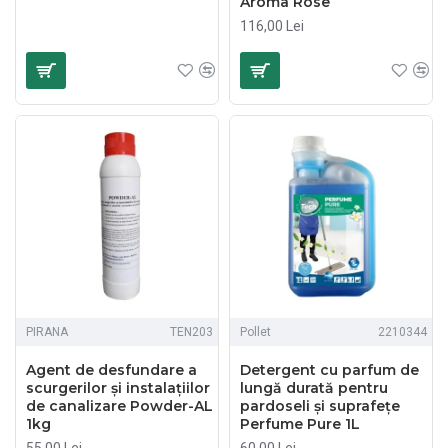
Aroma Rose
116,00 Lei
PIRANA
TEN203
Pollet
2210344
Agent de desfundare a
Detergent cu parfum de
scurgerilor și instalațiilor
lungă durată pentru
de canalizare Powder-AL
pardoseli și suprafețe
1kg
Perfume Pure 1L
55,00 Lei
60,00 Lei