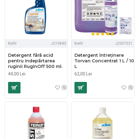
Kiehl
J210843
Kiehl
J2507021
Detergent fārā acid
Detergent întreținere
pentru indepārtarea
Torvan Concentrat 1 L / 10
ruginii RuginOff 500 ml.
L
44,00 Lei
62,00 Lei