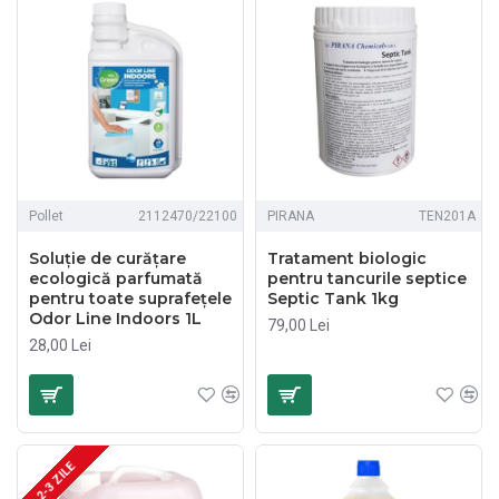
Pollet
2112470/22100
PIRANA
TEN201A
Soluție de curățare
Tratament biologic
ecologică parfumată
pentru tancurile septice
pentru toate suprafețele
Septic Tank 1kg
Odor Line Indoors 1L
79,00 Lei
28,00 Lei
2-3 ZILE