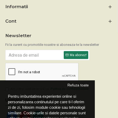
Informatii
Cont
Newsletter
Fii la curent cu promotiile noastre si aboneaza-te la newsletter
Ma abonez!
Refuza toate
Am citit şi sunt de acord cu
Politica de confidentialitate
Pentru imbuntatirea experientei online si
Urmareste-ne si aici
personalizarea continutului pe care ti-l oferim
zi de zi, folosim module cookie sau tehnologii
similare. Cookie-urile si datele personale sunt