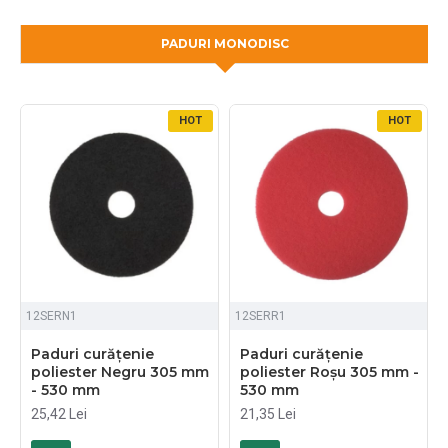
PADURI MONODISC
HOT
HOT
12SERN1
12SERR1
Paduri curățenie
Paduri curățenie
poliester Negru 305 mm
poliester Roșu 305 mm -
- 530 mm
530 mm
25,42 Lei
21,35 Lei