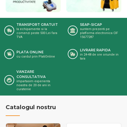
TRANSPORT GRATUIT
SEAP-SICAP
la echipamente si la
suntem prezenti pe
comenzi peste 500 Lei fara
platforma electronica CIF
TVA
15677287
LIVRARE RAPIDA
PLATA ONLINE
in 24-48 de ore oriunde in
cu cardul prin PlatiOnline
tara
VANZARE
CONSULTATIVA
impartasim experienta
noastra de 20 de ani in
curatenie
Catalogul nostru