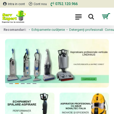
ServExpert
0752.120.966
Intra in cont
Cont nou
Recomandari:
Echipamente curățenie
Detergenți profesionali
Consum