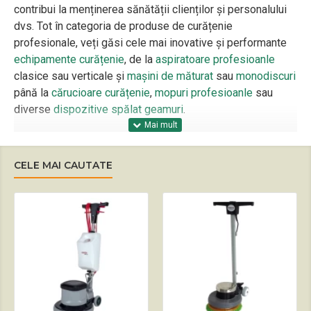
contribui la menținerea sănătății clienților și personalului
dvs. Tot în categoria de produse de curățenie
profesionale, veți găsi cele mai inovative și performante
echipamente curățenie
, de la
aspiratoare profesioanle
clasice sau verticale și
mașini de măturat
sau
monodiscuri
până la
cărucioare curățenie
,
mopuri profesioanle
sau
diverse
dispozitive spălat geamuri
.
Pe lângă aceste produse de curățenie prezentate mai
sus, o gamă variată de
accesorii și consumabile
fac parte
CELE MAI CAUTATE
din catalogul nostru, alături de piesele de schimb potrivite
pentru echipamentele dvs. de curățenie.
Deoarece cea mai grea parte a curățeniei este să găsești
acele
produse de curățenie profesionale
potrivite,
Servexpert este mereu alături de toți clienții săi
, prin
oferirea de sfaturi și indicații pentru utilizarea acestora.
Gama variată de produse de curățenie profesionale pe
care o pune la dispoziție se pliază pentru fiecare domeniu,