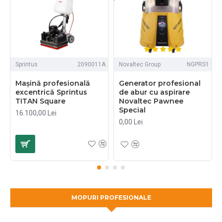
Sprintus
2090011A
Novaltec Group
NGPRS1
Mașină profesională
Generator profesional
excentrică Sprintus
de abur cu aspirare
TITAN Square
Novaltec Pawnee
Special
16.100,00 Lei
0,00 Lei
MOPURI PROFESIONALE