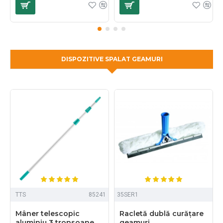
DISPOZITIVE SPALAT GEAMURI
TTS
85241
35SER1
Mâner telescopic
Racletă dublă curățare
aluminiu 3 tronsoane
geamuri