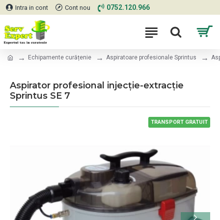
0752.120.966
Intra in cont
Cont nou
Echipamente curățenie
Aspiratoare profesionale Sprintus
Asp
Aspirator profesional injecție-extracție
Sprintus SE 7
TRANSPORT GRATUIT