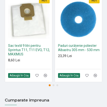
HOT
HOT
Sac textil 9 litri pentru
Paduri curățenie poliester
Sprintus T11, T11 EVO, T12,
Albastru 305 mm - 530 mm
MAXIMUS
23,39 Lei
8,60 Lei
Adaugă în Coş
Adaugă în Coş
Cumparate impreuna