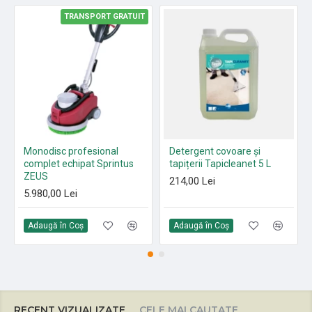
TRANSPORT GRATUIT
Monodisc profesional
Detergent covoare și
complet echipat Sprintus
tapițerii Tapicleanet 5 L
ZEUS
214,00 Lei
5.980,00 Lei
Adaugă în Coş
Adaugă în Coş
RECENT VIZUALIZATE
CELE MAI CAUTATE