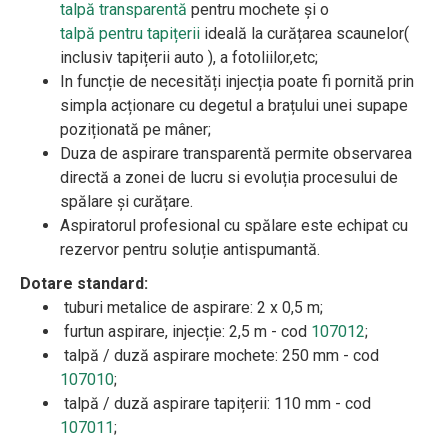
talpă transparentă
pentru mochete și o
talpă pentru tapițerii
ideală la curățarea scaunelor(
inclusiv tapițerii auto ), a fotoliilor,etc;
In funcție de necesități injecția poate fi pornită prin
simpla acționare cu degetul a brațului unei supape
poziționată pe mâner;
Duza de aspirare transparentă permite observarea
directă a zonei de lucru si evoluția procesului de
spălare și curățare.
Aspiratorul profesional cu spălare este echipat cu
rezervor pentru soluție antispumantă.
Dotare standard:
tuburi metalice de aspirare: 2 x 0,5 m;
furtun aspirare, injecție: 2,5 m - cod
107012
;
talpă / duză aspirare mochete: 250 mm - cod
107010
;
talpă / duză aspirare tapițerii: 110 mm - cod
107011
;