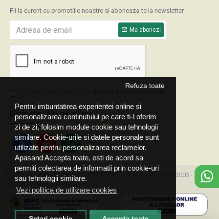
Fii la curent cu promotiile noastre si aboneaza-te la newsletter
Ma abonez!
Refuza toate
Am citit şi sunt de acord cu
Politica de confidentialitate
Pentru imbuntatirea experientei online si
Urmareste-ne si aici
personalizarea continutului pe care ti-l oferim
zi de zi, folosim module cookie sau tehnologii
similare. Cookie-urile si datele personale sunt
utilizate pentru personalizarea reclamelor.
Apasand Accepta toate, esti de acord sa
permiti colectarea de informatii prin cookie-uri
© 2025 ServExpert SRL, CIF: RO15677287 | Nr. reg.: J32/1059/2003 - Toate
sau tehnologii similare.
drepturile rezervate - by DevPro.ro
Vezi politica de utilizare cookies
Setari cookie
Accepta toate