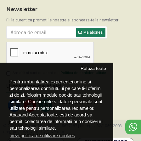
Newsletter
Fii la curent cu promotiile noastre si aboneaza-te la newsletter
Ma abonez!
Refuza toate
Am citit şi sunt de acord cu
Politica de confidentialitate
Pentru imbuntatirea experientei online si
Urmareste-ne si aici
personalizarea continutului pe care ti-l oferim
zi de zi, folosim module cookie sau tehnologii
similare. Cookie-urile si datele personale sunt
utilizate pentru personalizarea reclamelor.
Apasand Accepta toate, esti de acord sa
permiti colectarea de informatii prin cookie-uri
© 2025 ServExpert SRL, CIF: RO15677287 | Nr. reg.: J32/1059/2003 - Toate
sau tehnologii similare.
drepturile rezervate - by DevPro.ro
Vezi politica de utilizare cookies