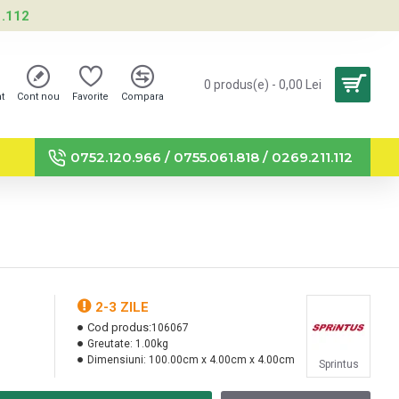
1.112
0 produs(e) - 0,00 Lei
nt
Cont nou
Favorite
Compara
0752.120.966 / 0755.061.818 / 0269.211.112
2-3 ZILE
Cod produs:
106067
Greutate:
1.00kg
Dimensiuni:
100.00cm x 4.00cm x 4.00cm
Sprintus