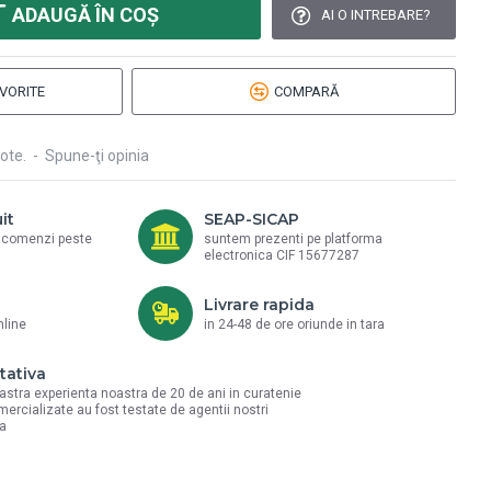
ADAUGĂ ÎN COŞ
AI O INTREBARE?
VORITE
COMPARĂ
ote.
-
Spune-ţi opinia
it
SEAP-SICAP
a comenzi peste
suntem prezenti pe platforma
electronica CIF 15677287
Livrare rapida
nline
in 24-48 de ore oriunde in tara
tativa
astra experienta noastra de 20 de ani in curatenie
mercializate au fost testate de agentii nostri
la