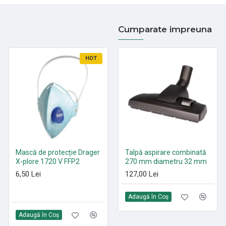
Cumparate impreuna
HOT
HOT
Mască de protecție Drager
Paduri curățenie poliester
Talpă aspirare combinată
X-plore 1720 V FFP2
Roșu 305 mm - 530 mm
270 mm diametru 32 mm
6,50 Lei
21,35 Lei
127,00 Lei
Adaugă în Coş
Adaugă în Coş
Adaugă în Coş