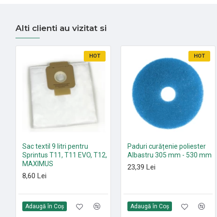
Alti clienti au vizitat si
HOT
HOT
Sac textil 9 litri pentru
Paduri curățenie poliester
Sprintus T11, T11 EVO, T12,
Albastru 305 mm - 530 mm
MAXIMUS
23,39 Lei
8,60 Lei
Adaugă în Coş
Adaugă în Coş