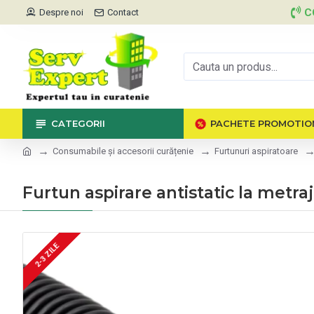
C
Despre noi
Contact
CATEGORII
PACHETE PROMOTIO
Consumabile și accesorii curățenie
Furtunuri aspiratoare
Furtun aspirare antistatic la metr
2-3 ZILE