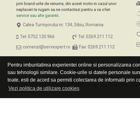
prin brand-urile de renume, din acest motiv in cazul unor
neplaceri te rugam sa ne contactezi pentru a va oferi
service sau alte garantii
.
Calea Turnișorului nr. 134, Sibiu, Romania
Tel: 0752.120.966
Tel: 0269.211.112
comenzi@servexpert.ro
Fax: 0269.211.112
Pentru imbuntatirea experientei online si personalizarea cont
sau tehnologii similare. Cookie-urile si datele personale su
toate, esti de acord sa permiti colectarea de informatii prin c
© 2025 ServExpert SRL, CIF: RO15677287 | Nr. reg.: J32/1059/2003 - Toate
Vezi politica de utilizare cookies
rezervate - by DevPro.ro