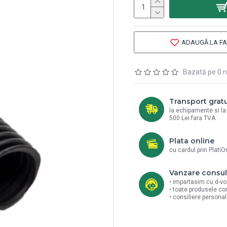
ADAUGĂ LA FA
Bazată pe 0 n
Transport gratu
la echipamente si l
500 Lei fara TVA
Plata online
cu cardul prin PlatiO
Vanzare consul
• impartasim cu d-vo
• toate produsele co
• consiliere persona