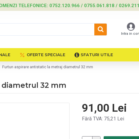
OMENZI TELEFONICE: 0752.120.966 / 0755.061.818 / 0269.21
Intra in co
NALE
OFERTE SPECIALE
SFATURI UTILE
Furtun aspirare antistatic la metraj diametrul 32 mm
aj diametrul 32 mm
91,00 Lei
Fără TVA: 75,21 Lei