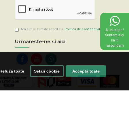
Am citit şi sunt de acord cu
Politica de confidentialitate
Ai intrebari?
Suntem aici
sa iti
Urmareste-ne si aici
raspundem
Refuza toate
Setari cookie
Accepta toate