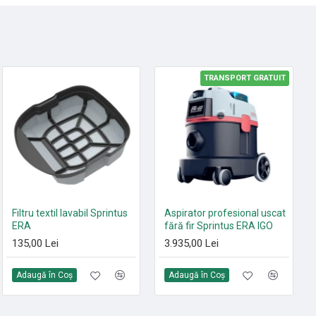
TRANSPORT GRATUIT
HOT
Set 10 saci textili 9 L
Filtru textil lavabil Sprintus
Aspirator profesional uscat
HEPA13 Sprintus FLOORY,
ERA
fără fir Sprintus ERA IGO
T11 EVO, MAXIMUS HEPA,
135,00 Lei
3.935,00 Lei
ERA EVO, ERA TEC
105,00 Lei
Adaugă în Coş
Adaugă în Coş
Adaugă în Coş