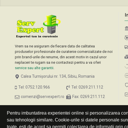
I
Vrem sa ne asiguram de fiecare data de calitatea
produselor profesionale de curatenie comercializate de noi
prin brand-urile de renume, din acest motiv in cazul unor
neplaceri te rugam sa ne contactezi pentru a va oferi
service sau alte garantii
.
Calea Turnișorului nr. 134, Sibiu, Romania
Tel: 0752.120.966
Tel: 0269.211.112
comenzi@servexpert.ro
Fax: 0269.211.112
Pentru imbuntatirea experientei online si personalizarea cont
sau tehnologii similare. Cookie-urile si datele personale su
toate, esti de acord sa permiti colectarea de informatii prin c