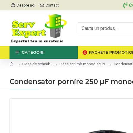
C
Despre noi
Contact
CATEGORII
PACHETE PROMOTIO
Piese de schimb
Piese schimb monodiscuri
Condensato
Condensator pornire 250 µF monod