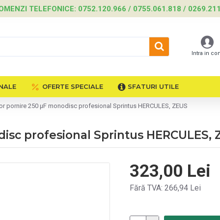
OMENZI TELEFONICE: 0752.120.966 / 0755.061.818 / 0269.21
Intra in co
NALE
OFERTE SPECIALE
SFATURI UTILE
r pornire 250 µF monodisc profesional Sprintus HERCULES, ZEUS
isc profesional Sprintus HERCULES,
323,00 Lei
Fără TVA: 266,94 Lei