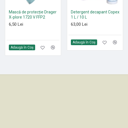
Mască de protecție Drager
Paduri curățenie poliester
Detergent decapant Copex
X-plore 1720 V FFP2
Roșu 305 mm - 530 mm
1 L / 10 L
6,50 Lei
21,35 Lei
63,00 Lei
Adaugă în Coş
Adaugă în Coş
Adaugă în Coş