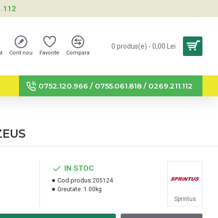
1.112
0 produs(e) - 0,00 Lei
nt
Cont nou
Favorite
Compara
0752.120.966 / 0755.061.818 / 0269.211.112
 ZEUS
IN STOC
Cod produs:
205124
Greutate:
1.00kg
Sprintus