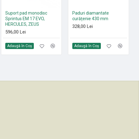
Set 10 saci textili 9 L
Suport pad monodisc
Paduri diamantate
HEPA13 Sprintus FLOORY,
Sprintus EM 17 EVO,
curățenie 430 mm
T11 EVO, MAXIMUS HEPA,
HERCULES, ZEUS
328,00 Lei
ERA EVO, ERA TEC
596,00 Lei
105,00 Lei
Adaugă în Coş
Adaugă în Coş
Adaugă în Coş