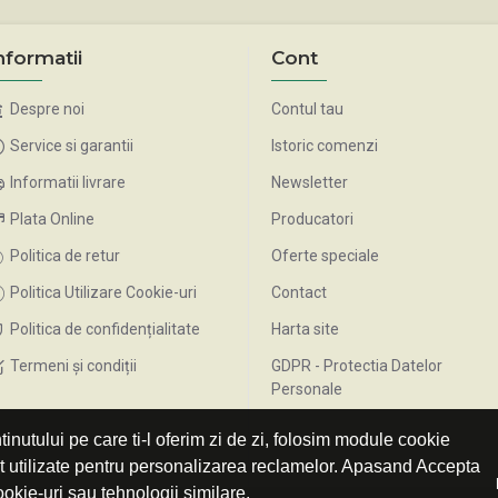
nformatii
Cont
Despre noi
Contul tau
Service si garantii
Istoric comenzi
Informatii livrare
Newsletter
Plata Online
Producatori
Politica de retur
Oferte speciale
Politica Utilizare Cookie-uri
Contact
Politica de confidențialitate
Harta site
Termeni și condiții
GDPR - Protectia Datelor
Personale
inutului pe care ti-l oferim zi de zi, folosim module cookie
nt utilizate pentru personalizarea reclamelor. Apasand Accepta
ookie-uri sau tehnologii similare.