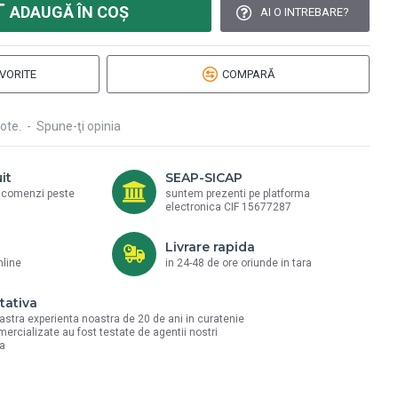
ADAUGĂ ÎN COŞ
AI O INTREBARE?
VORITE
COMPARĂ
ote.
-
Spune-ţi opinia
it
SEAP-SICAP
a comenzi peste
suntem prezenti pe platforma
electronica CIF 15677287
Livrare rapida
nline
in 24-48 de ore oriunde in tara
tativa
astra experienta noastra de 20 de ani in curatenie
mercializate au fost testate de agentii nostri
la