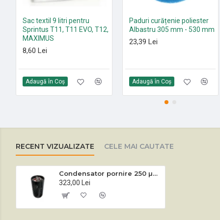
Sac textil 9 litri pentru
Paduri curățenie poliester
Sprintus T11, T11 EVO, T12,
Albastru 305 mm - 530 mm
MAXIMUS
23,39 Lei
8,60 Lei
Adaugă în Coş
Adaugă în Coş
RECENT VIZUALIZATE
CELE MAI CAUTATE
Condensator pornire 250 µF monodisc profesional Sprintus HERCULES, ZEUS
323,00 Lei