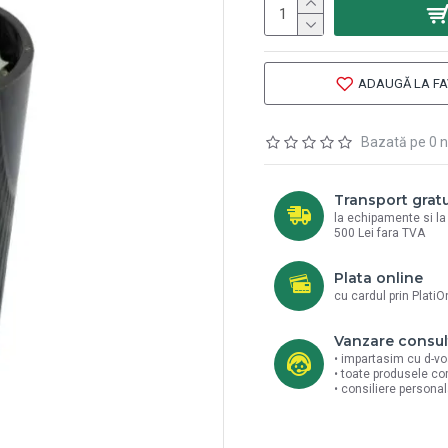
ADAUGĂ LA FA
Bazată pe 0 n
Transport gratu
la echipamente si l
500 Lei fara TVA
Plata online
cu cardul prin PlatiO
Vanzare consul
• impartasim cu d-vo
• toate produsele co
• consiliere persona