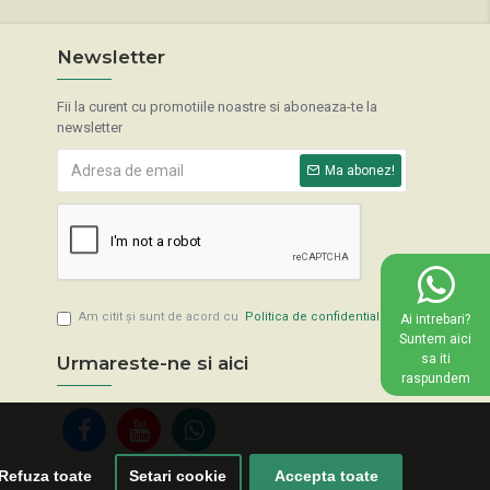
Newsletter
Fii la curent cu promotiile noastre si aboneaza-te la
newsletter
Ma abonez!
Am citit şi sunt de acord cu
Politica de confidentialitate
Ai intrebari?
Suntem aici
sa iti
Urmareste-ne si aici
raspundem
Refuza toate
Setari cookie
Accepta toate