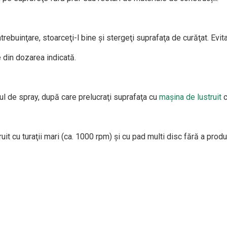
ntrebuinţare, stoarceţi-l bine şi stergeţi suprafaţa de curăţat. Evi
e din dozarea indicată.
ul de spray, după care prelucraţi suprafaţa cu
maşina de lustruit
c
uit cu turaţii mari (ca. 1000 rpm) şi cu pad multi disc fără a prod