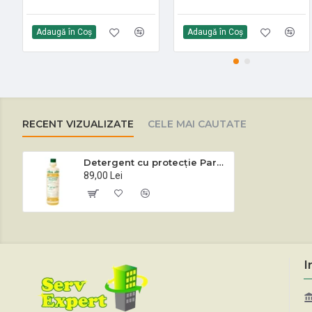
Adaugă în Coş
Adaugă în Coş
RECENT VIZUALIZATE
CELE MAI CAUTATE
Detergent cu protecție Parkettin Concentrat 1 L
89,00 Lei
I