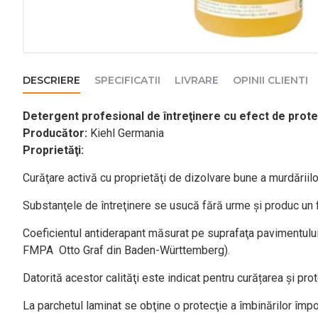
DESCRIERE
SPECIFICATII
LIVRARE
OPINII CLIENTI
Detergent profesional de întreţinere
cu efect de prote
Producător:
Kiehl Germania
Proprietăţi:
Curăţare activă cu proprietăţi de dizolvare bune a murdăriilor
Substanţele de întreţinere se usucă fără urme şi produc un fi
Coeficientul antiderapant măsurat pe suprafaţa pavimentului 
FMPA Otto Graf din Baden-Württemberg).
Datorită acestor calităţi este indicat pentru curățarea şi pro
La parchetul laminat se obţine o protecţie a îmbinărilor împo