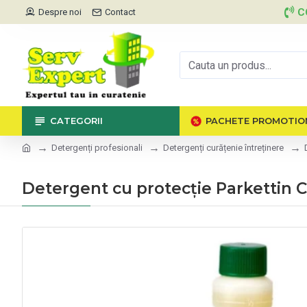
C
Despre noi
Contact
CATEGORII
PACHETE PROMOTIO
Detergenți profesionali
Detergenți curățenie întreținere
Detergent cu protecție Parkettin C