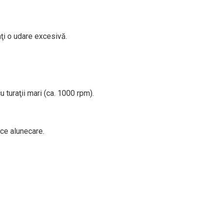
taţi o udare excesivă.
u turaţii mari (ca. 1000 rpm).
uce alunecare.