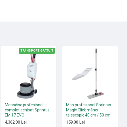
TRANSPORT GRATUIT
HOT
Set 10 saci textili 9 L
Monodisc profesional
Mop profesional Sprintus
HEPA13 Sprintus FLOORY,
complet echipat Sprintus
Magic Click mâner
T11 EVO, MAXIMUS HEPA,
EM 17 EVO
telescopic 40 cm / 50 cm
ERA EVO, ERA TEC
4.362,00 Lei
159,00 Lei