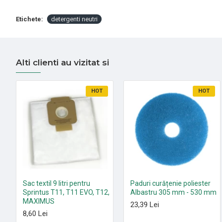
Etichete:
detergenti neutri
Alti clienti au vizitat si
HOT
HOT
Sac textil 9 litri pentru
Paduri curățenie poliester
Sprintus T11, T11 EVO, T12,
Albastru 305 mm - 530 mm
MAXIMUS
23,39 Lei
8,60 Lei