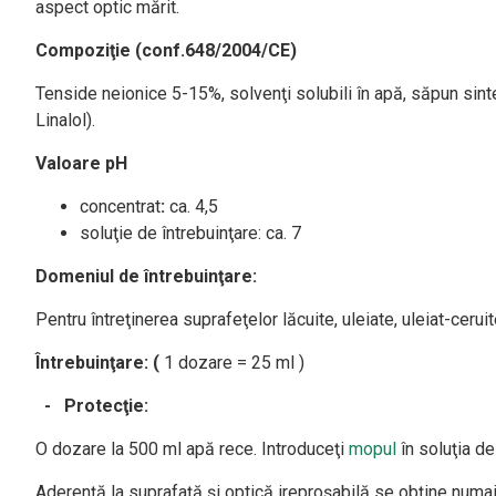
aspect optic mărit.
Compoziţie (conf.648/2004/CE)
Tenside neionice 5-15%, solvenţi solubili în apă, săpun sinteti
Linalol).
Valoare pH
concentrat
:
ca. 4,5
soluţie de întrebuinţare: ca. 7
Domeniul de întrebuinţare:
Pentru întreţinerea suprafeţelor lăcuite, uleiate, uleiat-cerui
Întrebuinţare: (
1 dozare = 25 ml )
-
Protecţie:
O dozare la 500 ml apă rece. Introduceţi
mopul
în soluţia de
Aderenţă la suprafață şi optică ireproşabilă se obţine numai