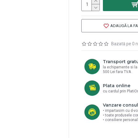
ADAUGĂ LA FA
Bazată pe 0 n
Transport gratu
la echipamente si l
500 Lei fara TVA
Plata online
cu cardul prin PlatiO
Vanzare consul
• impartasim cu d-vo
• toate produsele co
• consiliere persona