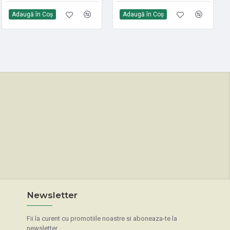
105,00 Lei
Adaugă în Coş
Adaugă în Coş
Adaugă în Coş
Newsletter
Fii la curent cu promotiile noastre si aboneaza-te la
newsletter