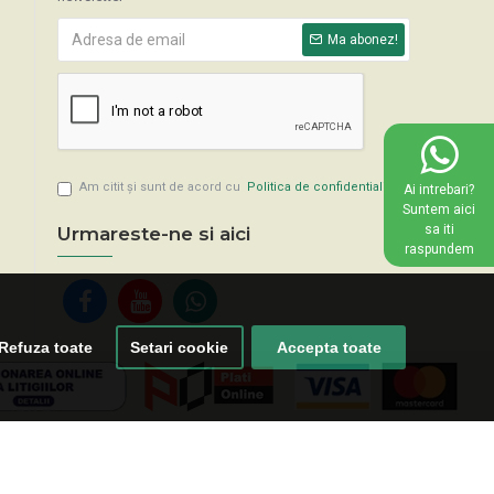
Ma abonez!
Am citit şi sunt de acord cu
Politica de confidentialitate
Ai intrebari?
Suntem aici
sa iti
Urmareste-ne si aici
raspundem
Refuza toate
Setari cookie
Accepta toate