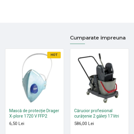
Cumparate impreuna
HOT
HOT
Mască de protecție Drager
Paduri curățenie poliester
Cărucior profesional
X-plore 1720 V FFP2
Roșu 305 mm - 530 mm
curățenie 2 găleți 17 litri
6,50 Lei
21,35 Lei
586,00 Lei