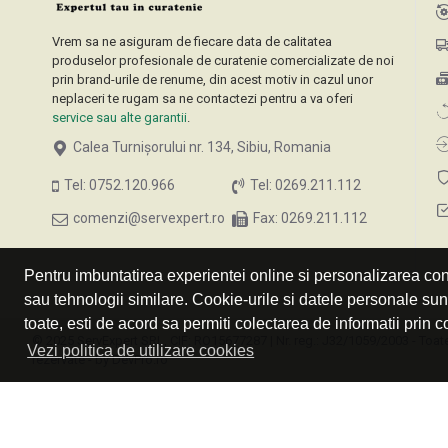
Vrem sa ne asiguram de fiecare data de calitatea
produselor profesionale de curatenie comercializate de noi
prin brand-urile de renume, din acest motiv in cazul unor
neplaceri te rugam sa ne contactezi pentru a va oferi
service sau alte garantii
.
Calea Turnișorului nr. 134, Sibiu, Romania
Tel: 0752.120.966
Tel: 0269.211.112
comenzi@servexpert.ro
Fax: 0269.211.112
Pentru imbuntatirea experientei online si personalizarea cont
sau tehnologii similare. Cookie-urile si datele personale su
toate, esti de acord sa permiti colectarea de informatii prin c
© 2025 ServExpert SRL, CIF: RO15677287 | Nr. reg.: J32/1059/2003 - Toate
Vezi politica de utilizare cookies
rezervate - by DevPro.ro