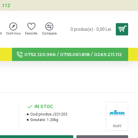
1.112
0 produs(e) - 0,00 Lei
nt
Cont nou
Favorite
Compara
0752.120.966 / 0755.061.818 / 0269.211.112
IN STOC
Cod produs:
J221202
Greutate:
1.20kg
Kiehl