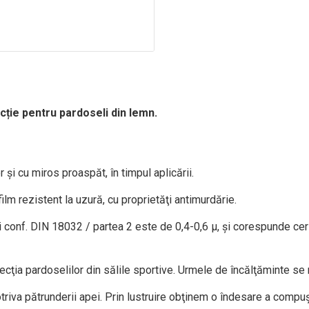
cție
pentru
pardoseli din lemn.
 şi cu miros proaspăt, în timpul aplicării.
lm rezistent la uzură, cu proprietăţi antimurdărie.
conf. DIN 18032 / partea 2 este de 0,4-0,6 μ, şi corespunde cerin
tecţia pardoselilor din sălile sportive. Urmele de încălţăminte se
triva pătrunderii apei. Prin lustruire obţinem o îndesare a compuşi