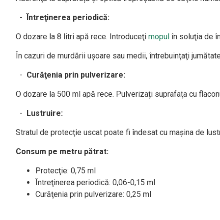
-
Întreţinerea periodică:
O dozare la 8 litri apă rece. Introduceţi
mopul
în soluţia de î
În cazuri de murdării uşoare sau medii, întrebuinţaţi jumătat
-
Curăţenia prin pulverizare:
O dozare la 500 ml apă rece. Pulverizați suprafaţa cu flacon
-
Lustruire:
Stratul de protecţie uscat poate fi îndesat cu maşina de lustr
Consum pe metru pătrat:
Protecţie: 0,75 ml
Întreţinerea periodică: 0,06-0,15 ml
Curăţenia prin pulverizare: 0,25 ml