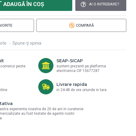
ADAUGĂ ÎN COŞ
AI O INTREBARE?
VORITE
COMPARĂ
ote.
-
Spune-ţi opinia
it
SEAP-SICAP
a comenzi peste
suntem prezenti pe platforma
electronica CIF 15677287
Livrare rapida
nline
in 24-48 de ore oriunde in tara
tativa
astra experienta noastra de 20 de ani in curatenie
mercializate au fost testate de agentii nostri
la