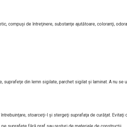
c, compuşi de întreţinere, substanţe ajutătoare, coloranţi, odoranţi 
te, suprafeţe din lemn sigilate, parchet sigilat şi laminat. A nu se
 întrebuinţare, stoarceţi-l şi stergeţi suprafaţa de curăţat. Evitaţi
 pe suprafeţe fără praf sau resturi de materiale de construcții.