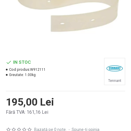
IN STOC
Cod produs:
W912111
Greutate:
1.00kg
Tennant
195,00 Lei
Fără TVA: 161,16 Lei
Bazată pe 0 note.
-
Spune-ţi opinia