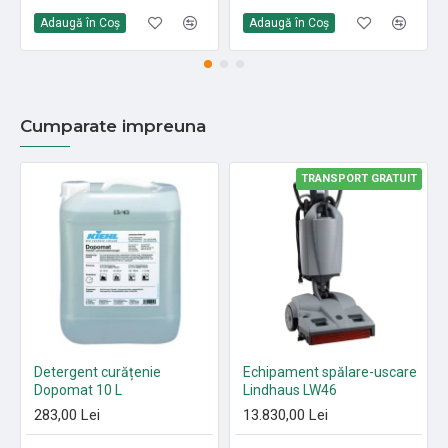
Adaugă în Coş
Adaugă în Coş
Cumparate impreuna
TRANSPORT GRATUIT
Detergent curățenie
Echipament spălare-uscare
Dopomat 10 L
Lindhaus LW46
283,00 Lei
13.830,00 Lei