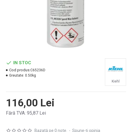
IN STOC
Cod produs:
C65236D
Greutate:
0.50kg
Kiehl
116,00 Lei
Fără TVA: 95,87 Lei
Bazată pe 0 note.
-
Spune-ţi opinia