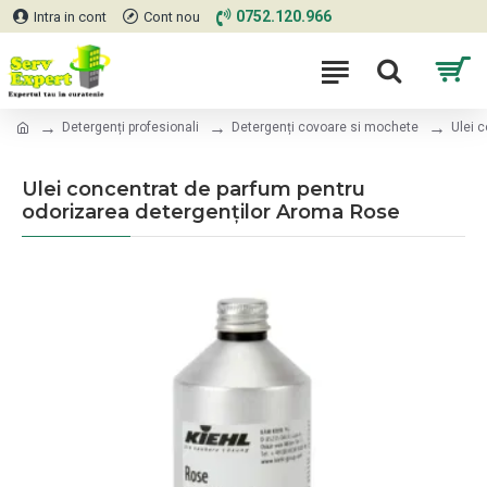
0752.120.966
Intra in cont
Cont nou
Detergenți profesionali
Detergenți covoare si mochete
Ulei 
Ulei concentrat de parfum pentru
odorizarea detergenților Aroma Rose