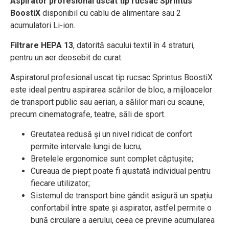
Aspirator profesional uscat tip rucsac Sprintus
BoostiX
disponibil cu cablu de alimentare sau 2
acumulatori Li-ion.
Filtrare HEPA 13
, datorită sacului textil în 4 straturi,
pentru un aer deosebit de curat.
Aspiratorul profesional uscat tip rucsac Sprintus BoostiX
este ideal pentru aspirarea scărilor de bloc, a mijloacelor
de transport public sau aerian, a sălilor mari cu scaune,
precum cinematografe, teatre, săli de sport.
Greutatea redusă și un nivel ridicat de confort
permite intervale lungi de lucru;
Bretelele ergonomice sunt complet căptușite;
Cureaua de piept poate fi ajustată individual pentru
fiecare utilizator;
Sistemul de transport bine gândit asigură un spațiu
confortabil între spate și aspirator, astfel permite o
bună circulare a aerului, ceea ce previne acumularea