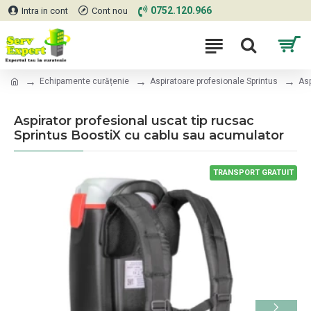
0752.120.966
Intra in cont
Cont nou
Echipamente curățenie
Aspiratoare profesionale Sprintus
Asp
Aspirator profesional uscat tip rucsac
Sprintus BoostiX cu cablu sau acumulator
TRANSPORT GRATUIT