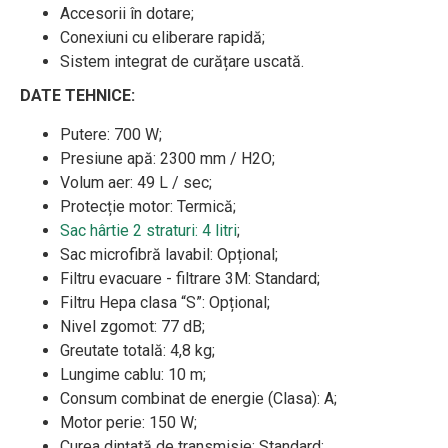
Accesorii în dotare;
Conexiuni cu eliberare rapidă;
Sistem integrat de curățare uscată.
DATE TEHNICE:
Putere: 700 W;
Presiune apă: 2300 mm / H2O;
Volum aer: 49 L / sec;
Protecție motor: Termică;
Sac hârtie 2 straturi: 4 litri
;
Sac microfibră lavabil: Opțional;
Filtru evacuare - filtrare 3M: Standard;
Filtru Hepa clasa “S”: Opțional;
Nivel zgomot: 77 dB;
Greutate totală: 4,8 kg;
Lungime cablu: 10 m;
Consum combinat de energie (Clasa): A;
Motor perie: 150 W;
Curea dințată de transmisie: Standard;