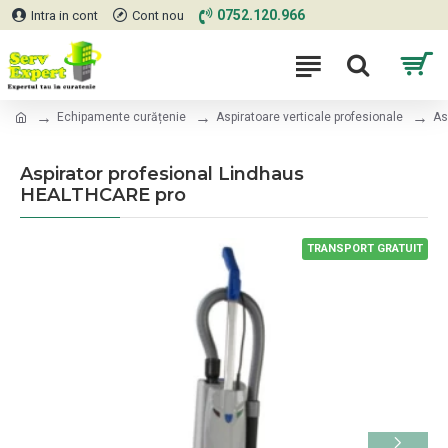
0752.120.966
Intra in cont
Cont nou
Echipamente curățenie
Aspiratoare verticale profesionale
As
Aspirator profesional Lindhaus
HEALTHCARE pro
TRANSPORT GRATUIT