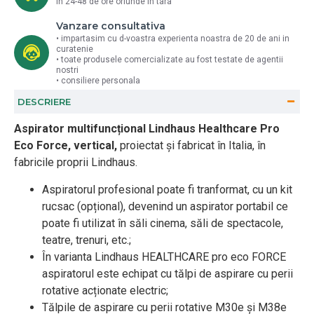
in 24-48 de ore oriunde in tara
Vanzare consultativa
• impartasim cu d-voastra experienta noastra de 20 de ani in
curatenie
• toate produsele comercializate au fost testate de agentii
nostri
• consiliere personala
DESCRIERE
Aspirator multifuncțional Lindhaus Healthcare Pro
Eco Force, vertical,
proiectat și fabricat în Italia, în
fabricile proprii Lindhaus.
Aspiratorul profesional poate fi tranformat, cu un kit
rucsac (opțional), devenind un aspirator portabil ce
poate fi utilizat în săli cinema, săli de spectacole,
teatre, trenuri, etc.;
În varianta Lindhaus HEALTHCARE pro eco FORCE
aspiratorul este echipat cu tălpi de aspirare cu perii
rotative acționate electric;
Tălpile de aspirare cu perii rotative M30e și M38e