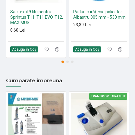
Sac textil 9 litri pentru
Paduri curățenie poliester
Sprintus T11, T11 EVO, T12,
Albastru 305 mm - 530 mm
MAXIMUS
23,39 Lei
8,60 Lei
Adaugă în Coş
Adaugă în Coş
Cumparate impreuna
TRANSPORT GRATUIT