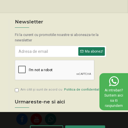
Newsletter
Fii la curent cu promotiile noastre si aboneaza-te la
newsletter
Ma abonez!
Am citit şi sunt de acord cu
Politica de confidentialitate
Ai intrebari?
Suntem aici
sa iti
Urmareste-ne si aici
raspundem