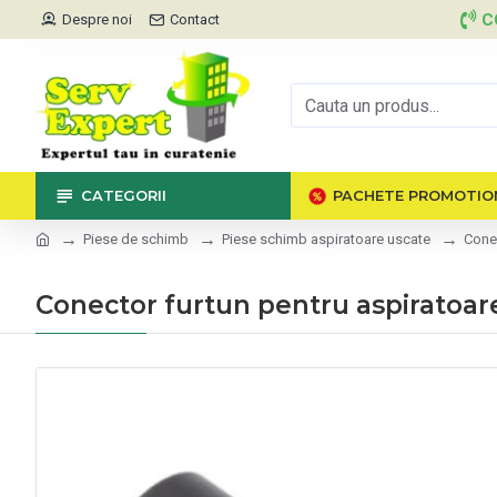
C
Despre noi
Contact
CATEGORII
PACHETE PROMOTIO
Piese de schimb
Piese schimb aspiratoare uscate
Conec
Conector furtun pentru aspiratoar