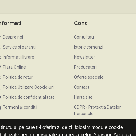
nformatii
Cont
Despre noi
Contul tau
Service si garantii
Istoric comenzi
Informatii livrare
Newsletter
Plata Online
Producatori
Politica de retur
Oferte speciale
Politica Utilizare Cookie-uri
Contact
Politica de confidențialitate
Harta site
Termeni și condiții
GDPR - Protectia Datelor
Personale
inutului pe care ti-l oferim zi de zi, folosim module cookie
nt utilizate pentru personalizarea reclamelor. Apasand Accepta