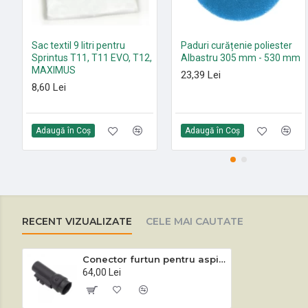
Sac textil 9 litri pentru
Paduri curățenie poliester
Sprintus T11, T11 EVO, T12,
Albastru 305 mm - 530 mm
MAXIMUS
23,39 Lei
8,60 Lei
Adaugă în Coş
Adaugă în Coş
RECENT VIZUALIZATE
CELE MAI CAUTATE
Conector furtun pentru aspiratoarele profesionale Sprintus Floory, T11, Maximus PT, N28, N30, WATERKING
64,00 Lei