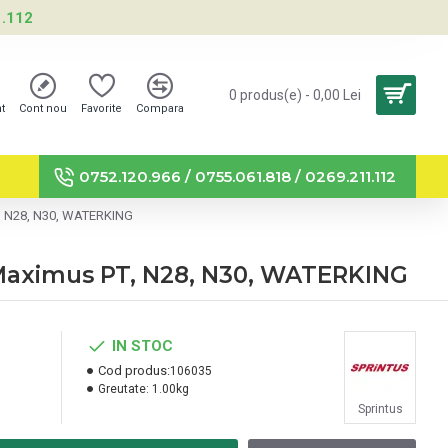
1.112
0 produs(e) - 0,00 Lei
nt
Cont nou
Favorite
Compara
0752.120.966 / 0755.061.818 / 0269.211.112
PT, N28, N30, WATERKING
1, Maximus PT, N28, N30, WATERKING
IN STOC
Cod produs:
106035
Greutate:
1.00kg
Sprintus