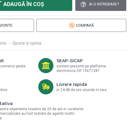
ADAUGĂ ÎN COŞ
AI O INTREBARE?
VORITE
COMPARĂ
ote.
-
Spune-ţi opinia
it
SEAP-SICAP
a comenzi peste
suntem prezenti pe platforma
electronica CIF 15677287
Livrare rapida
nline
in 24-48 de ore oriunde in tara
tativa
astra experienta noastra de 20 de ani in curatenie
mercializate au fost testate de agentii nostri
la