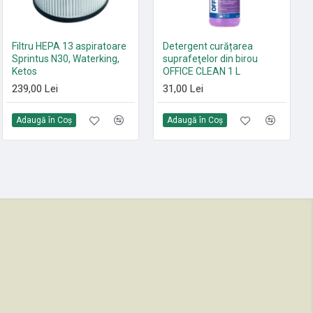
Set 10 saci textili 9 L
Filtru HEPA 13 aspiratoare
Detergent curățarea
HEPA13 Sprintus FLOORY,
Sprintus N30, Waterking,
suprafeţelor din birou
T11 EVO, MAXIMUS HEPA,
Ketos
OFFICE CLEAN 1 L
ERA EVO, ERA TEC
239,00 Lei
31,00 Lei
105,00 Lei
Adaugă în Coş
Adaugă în Coş
Adaugă în Coş