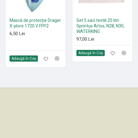
Mască de protecție Drager
Paduri curățenie poliester
Set 5 saci textili 25 litri
X-plore 1720 V FFP2
Roșu 305 mm - 530 mm
Sprintus Artos, N28, N30,
WATERKING
6,50 Lei
21,35 Lei
97,00 Lei
Adaugă în Coş
Adaugă în Coş
Adaugă în Coş