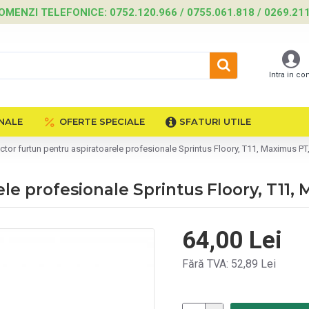
OMENZI TELEFONICE: 0752.120.966 / 0755.061.818 / 0269.21
Intra in co
NALE
OFERTE SPECIALE
SFATURI UTILE
tor furtun pentru aspiratoarele profesionale Sprintus Floory, T11, Maximus 
ele profesionale Sprintus Floory, T1
64,00 Lei
Fără TVA: 52,89 Lei