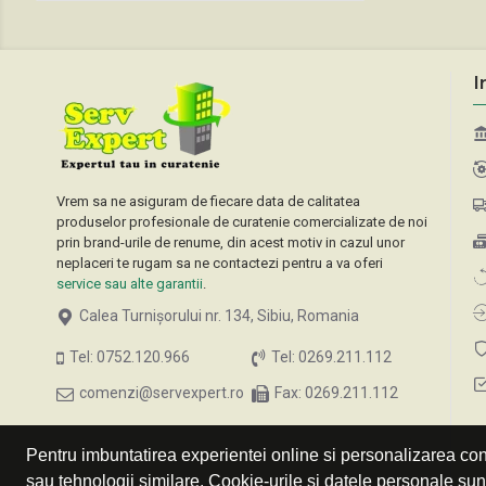
I
Vrem sa ne asiguram de fiecare data de calitatea
produselor profesionale de curatenie comercializate de noi
prin brand-urile de renume, din acest motiv in cazul unor
neplaceri te rugam sa ne contactezi pentru a va oferi
service sau alte garantii
.
Calea Turnișorului nr. 134, Sibiu, Romania
Tel: 0752.120.966
Tel: 0269.211.112
comenzi@servexpert.ro
Fax: 0269.211.112
Pentru imbuntatirea experientei online si personalizarea cont
sau tehnologii similare. Cookie-urile si datele personale su