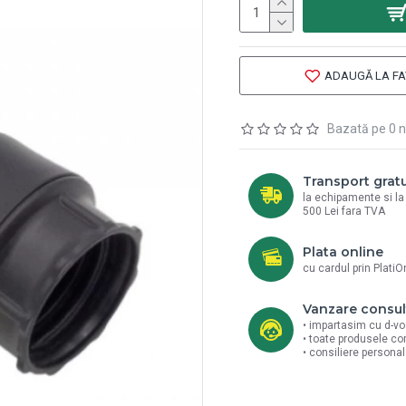
ADAUGĂ LA FA
Bazată pe 0 n
Transport gratu
la echipamente si l
500 Lei fara TVA
Plata online
cu cardul prin PlatiO
Vanzare consul
• impartasim cu d-vo
• toate produsele co
• consiliere persona