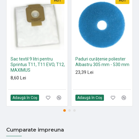
HOT
HOT
Sac textil 9 litri pentru
Paduri curățenie poliester
Sprintus T11, T11 EVO, T12,
Albastru 305 mm - 530 mm
MAXIMUS
23,39 Lei
8,60 Lei
Adaugă în Coş
Adaugă în Coş
Cumparate impreuna