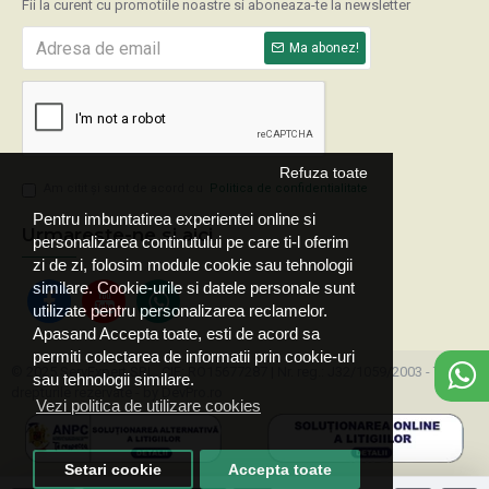
Fii la curent cu promotiile noastre si aboneaza-te la newsletter
Ma abonez!
Refuza toate
Am citit şi sunt de acord cu
Politica de confidentialitate
Pentru imbuntatirea experientei online si
Urmareste-ne si aici
personalizarea continutului pe care ti-l oferim
zi de zi, folosim module cookie sau tehnologii
similare. Cookie-urile si datele personale sunt
utilizate pentru personalizarea reclamelor.
Apasand Accepta toate, esti de acord sa
permiti colectarea de informatii prin cookie-uri
© 2025 ServExpert SRL, CIF: RO15677287 | Nr. reg.: J32/1059/2003 - Toate
sau tehnologii similare.
drepturile rezervate - by DevPro.ro
Vezi politica de utilizare cookies
Setari cookie
Accepta toate