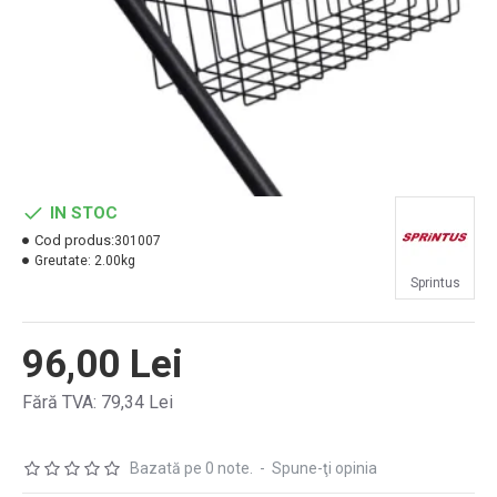
IN STOC
Cod produs:
301007
Greutate:
2.00kg
Sprintus
96,00 Lei
Fără TVA: 79,34 Lei
Bazată pe 0 note.
-
Spune-ţi opinia