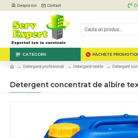
C
Despre noi
Contact
CATEGORII
PACHETE PROMOTIO
Detergenți profesionali
Detergenți textile
Detergent conc
Detergent concentrat de albire tex