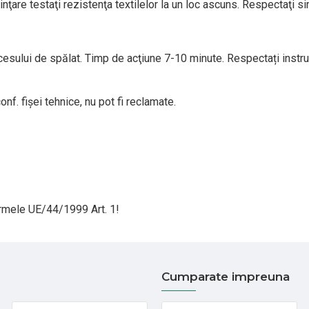
buinţare testaţi rezistenţa textilelor la un loc ascuns. Respectaţi 
sului de spălat. Timp de acţiune 7-10 minute. Respectați instrucț
f. fişei tehnice, nu pot fi reclamate.
ormele UE/44/1999 Art. 1!
Cumparate impreuna