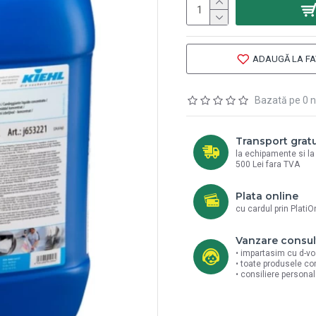
ADAUGĂ LA FA
Bazată pe 0 n
Transport gratu
la echipamente si l
500 Lei fara TVA
Plata online
cu cardul prin PlatiO
Vanzare consul
• impartasim cu d-vo
• toate produsele co
• consiliere persona