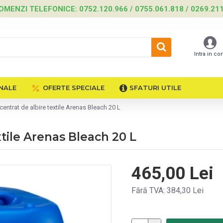
OMENZI TELEFONICE: 0752.120.966 / 0755.061.818 / 0269.21
Intra in co
NALE
OFERTE SPECIALE
SFATURI UTILE
entrat de albire textile Arenas Bleach 20 L
tile Arenas Bleach 20 L
465,00 Lei
Fără TVA: 384,30 Lei