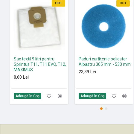
HOT
HOT
Sac textil 9 litri pentru
Paduri curățenie poliester
Sprintus T11, T11 EVO, T12,
Albastru 305 mm - 530 mm
MAXIMUS
23,39 Lei
8,60 Lei
Adaugă în Coş
Adaugă în Coş