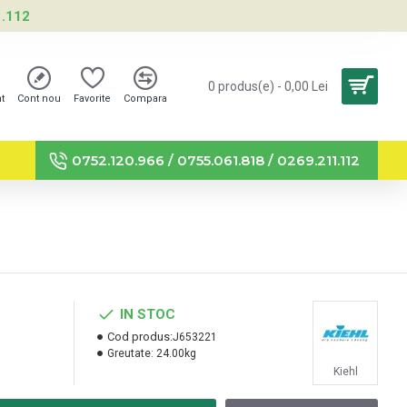
1.112
0 produs(e) - 0,00 Lei
nt
Cont nou
Favorite
Compara
0752.120.966 / 0755.061.818 / 0269.211.112
IN STOC
Cod produs:
J653221
Greutate:
24.00kg
Kiehl