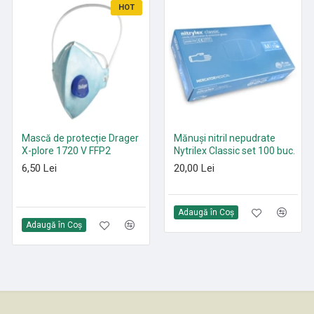
HOT
HOT
Mască de protecție Drager
Paduri curățenie poliester
Mănuși nitril nepudrate
X-plore 1720 V FFP2
Roșu 305 mm - 530 mm
Nytrilex Classic set 100 buc.
6,50 Lei
21,35 Lei
20,00 Lei
Adaugă în Coş
Adaugă în Coş
Adaugă în Coş