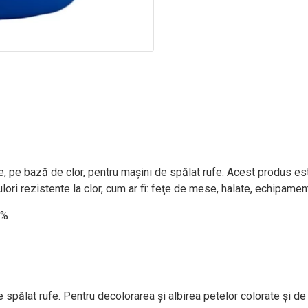
, pe bază de clor, pentru maşini de spălat rufe. Acest produs est
ori rezistente la clor, cum ar fi: feţe de mese, halate, echipament 
0%
 spălat rufe. Pentru decolorarea şi albirea petelor colorate şi 