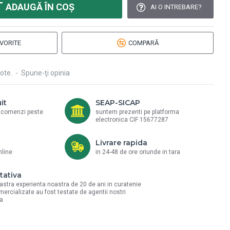
ADAUGĂ ÎN COŞ
AI O INTREBARE?
VORITE
COMPARĂ
ote.
-
Spune-ţi opinia
it
SEAP-SICAP
a comenzi peste
suntem prezenti pe platforma
electronica CIF 15677287
Livrare rapida
nline
in 24-48 de ore oriunde in tara
tativa
astra experienta noastra de 20 de ani in curatenie
mercializate au fost testate de agentii nostri
la