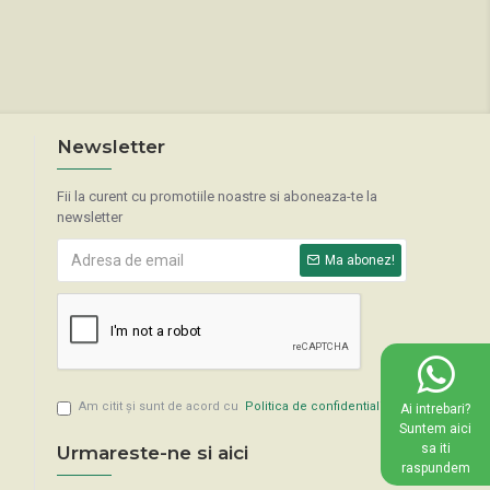
Newsletter
Fii la curent cu promotiile noastre si aboneaza-te la
newsletter
Ma abonez!
Am citit şi sunt de acord cu
Politica de confidentialitate
Ai intrebari?
Suntem aici
sa iti
Urmareste-ne si aici
raspundem