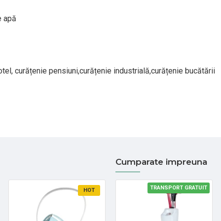
e apă
otel, curățenie pensiuni,curățenie industrială,curățenie bucătării
Cumparate impreuna
TRANSPORT GRATUIT
HOT
HOT