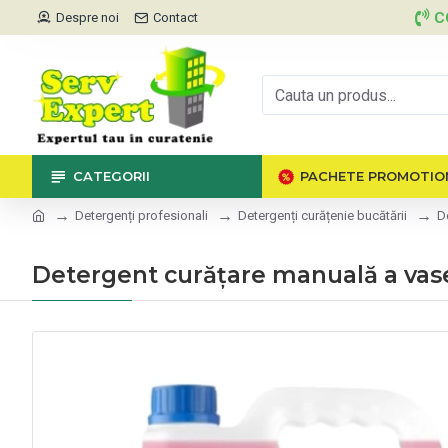
C
Despre noi
Contact
CATEGORII
PACHETE PROMOTIO
Detergenți profesionali
Detergenți curățenie bucătării
D
Detergent curățare manuală a vasel