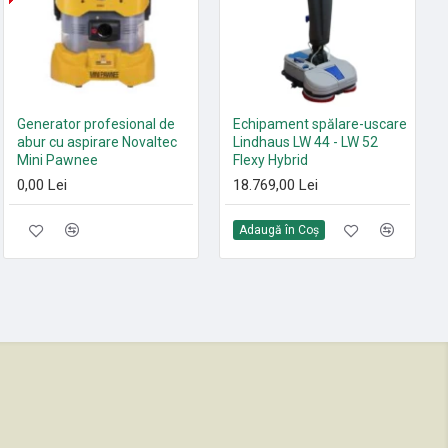
Set 10 saci textili 9 L
Generator profesional de
Echipament spălare-uscare
HEPA13 Sprintus FLOORY,
abur cu aspirare Novaltec
Lindhaus LW 44 - LW 52
T11 EVO, MAXIMUS HEPA,
Mini Pawnee
Flexy Hybrid
ERA EVO, ERA TEC
0,00 Lei
18.769,00 Lei
105,00 Lei
Adaugă în Coş
Adaugă în Coş