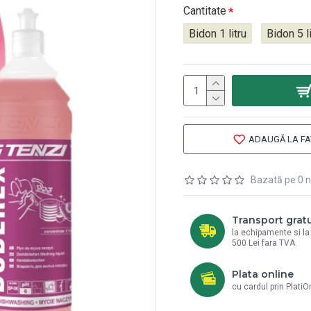
Cantitate
Bidon 1 litru
Bidon 5 li
ADAUGĂ LA FA
Bazată pe 0 n
Transport gratu
la echipamente si l
500 Lei fara TVA
Plata online
cu cardul prin PlatiO