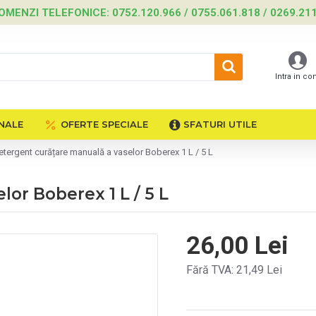
OMENZI TELEFONICE: 0752.120.966 / 0755.061.818 / 0269.21
Intra in co
NALE
OFERTE SPECIALE
SFATURI UTILE
etergent curățare manuală a vaselor Boberex 1 L / 5 L
or Boberex 1 L / 5 L
26,00 Lei
Fără TVA: 21,49 Lei