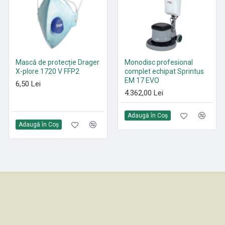
Mască de protecție Drager
Paduri curățenie poliester
Monodisc profesional
X-plore 1720 V FFP2
Roșu 305 mm - 530 mm
complet echipat Sprintus
EM 17 EVO
6,50 Lei
21,35 Lei
4.362,00 Lei
Adaugă în Coş
Adaugă în Coş
Adaugă în Coş