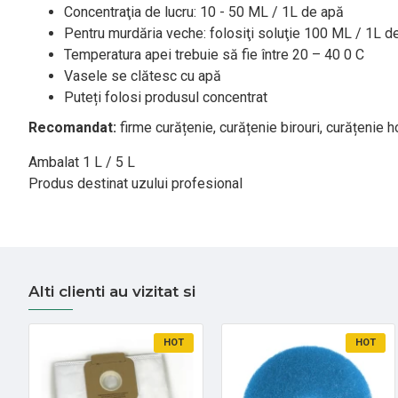
Concentraţia de lucru: 10 - 50 ML / 1L de apă
Pentru murdăria veche: folosiţi soluţie 100 ML / 1L d
Temperatura apei trebuie să fie între 20 – 40 0 C
Vasele se clătesc cu apă
Puteți folosi produsul concentrat
Recomandat:
firme curățenie, curățenie birouri, curățenie h
Ambalat 1 L / 5 L
Produs destinat uzului profesional
Alti clienti au vizitat si
HOT
HOT