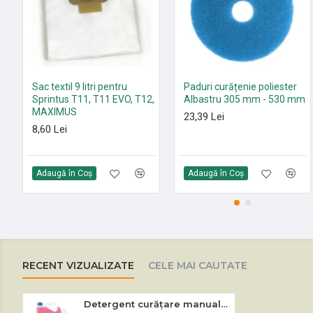
Sac textil 9 litri pentru
Paduri curățenie poliester
Sprintus T11, T11 EVO, T12,
Albastru 305 mm - 530 mm
MAXIMUS
23,39 Lei
8,60 Lei
Adaugă în Coş
Adaugă în Coş
RECENT VIZUALIZATE
CELE MAI CAUTATE
Detergent curățare manuală a vaselor Boberex 1 L / 5 L