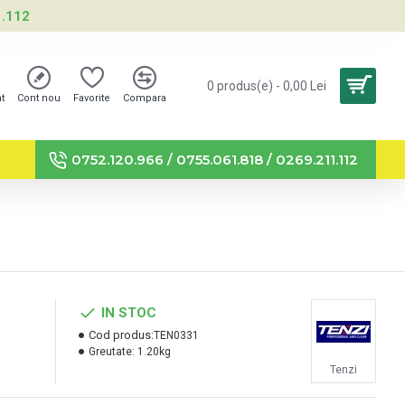
1.112
0 produs(e) - 0,00 Lei
nt
Cont nou
Favorite
Compara
0752.120.966 / 0755.061.818 / 0269.211.112
IN STOC
Cod produs:
TEN0331
Greutate:
1.20kg
Tenzi