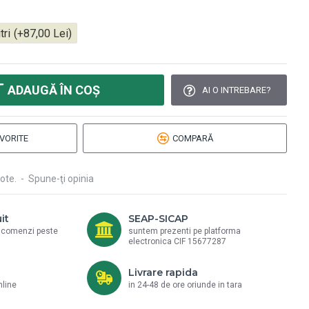
tri
(+87,00 Lei)
ADAUGĂ ÎN COŞ
AI O INTREBARE?
VORITE
COMPARĂ
ote.
-
Spune-ţi opinia
it
SEAP-SICAP
a comenzi peste
suntem prezenti pe platforma
electronica CIF 15677287
Livrare rapida
nline
in 24-48 de ore oriunde in tara