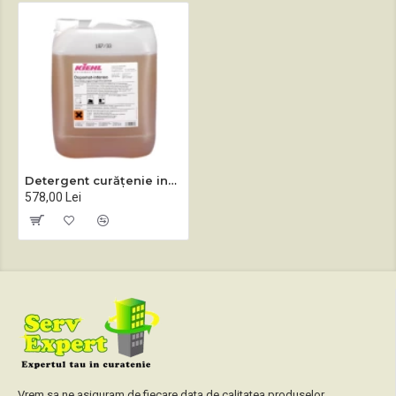
Detergent curățenie industrială Dopomat Intenso 10 L
578,00 Lei
Vrem sa ne asiguram de fiecare data de calitatea produselor