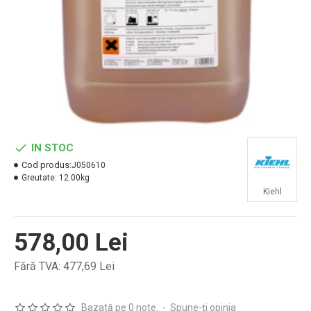
IN STOC
Cod produs:
J050610
Greutate:
12.00kg
Kiehl
578,00 Lei
Fără TVA: 477,69 Lei
Bazată pe 0 note.
-
Spune-ţi opinia