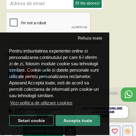
Ma abonez!
Refuza toate
Am citit şi sunt de acord cu
Politica de confidentialitate
Pentru imbuntatirea experientei online si
Urmareste-ne si aici
personalizarea continutului pe care ti-l oferim
zi de zi, folosim module cookie sau tehnologii
similare. Cookie-urile si datele personale sunt
utilizate pentru personalizarea reclamelor.
Apasand Accepta toate, esti de acord sa
permiti colectarea de informatii prin cookie-uri
© 2025 ServExpert SRL, CIF: RO15677287 | Nr. reg.: J32/1059/2003 - Toate
sau tehnologii similare.
drepturile rezervate - by DevPro.ro
Vezi politica de utilizare cookies
Setari cookie
Accepta toate
ADAUGĂ ÎN COŞ