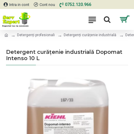
0752.120.966
Intra in cont
Cont nou
Detergenți profesionali
Detergenți curățenie industrială
Deter
Detergent curățenie industrială Dopomat
Intenso 10 L