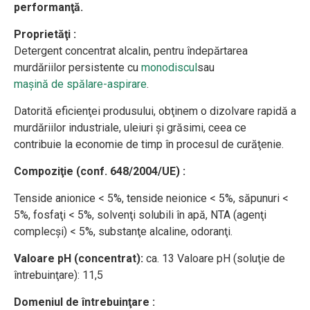
performanţă.
Proprietăţi :
Detergent concentrat alcalin, pentru îndepărtarea
murdăriilor persistente cu
monodiscul
sau
maşină de spălare-aspirare
.
Datorită eficienţei produsului, obţinem o dizolvare rapidă a
murdăriilor industriale, uleiuri şi grăsimi, ceea ce
contribuie la economie de timp în procesul de curăţenie.
Compoziţie (conf. 648/2004/UE) :
Tenside anionice < 5%, tenside neionice < 5%, săpunuri <
5%, fosfaţi < 5%, solvenţi solubili în apă, NTA (agenţi
complecşi) < 5%, substanţe alcaline, odoranţi.
Valoare pH (concentrat):
ca. 13 Valoare pH (soluţie de
întrebuinţare): 11,5
Domeniul de întrebuinţare :