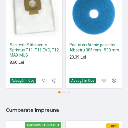
Sac textil 9 litri pentru
Paduri curățenie poliester
Sprintus T11, T11 EVO, T12,
Albastru 305 mm - 530 mm
MAXIMUS
23,39 Lei
8,60 Lei
Adaugă în Coş
Adaugă în Coş
Cumparate impreuna
TRANSPORT GRATUIT
HOT