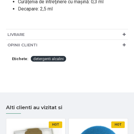
Curăţenia de întreţinere cu maşină: 0,3 ml
Decapare: 2,5 ml
LIVRARE
OPINII CLIENTI
Etichete:
detergenti alcalini
Alti clienti au vizitat si
HOT
HOT