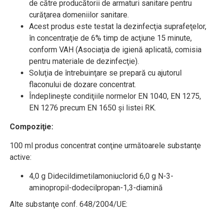
de către producătorii de armaturi sanitare pentru
curăţarea domeniilor sanitare.
Acest produs este testat la dezinfecţia suprafeţelor,
în concentraţie de 6% timp de acţiune 15 minute,
conform VAH (Asociaţia de igienă aplicată, comisia
pentru materiale de dezinfecţie).
Soluţia de întrebuinţare se prepară cu ajutorul
flaconului de dozare concentrat.
Îndeplineşte condiţiile normelor EN 1040, EN 1275,
EN 1276 precum EN 1650 şi listei RK.
Compoziţie:
100 ml produs concentrat conţine următoarele substanţe
active:
4,0 g Didecildimetilamoniuclorid 6,0 g N-3-
aminopropil-dodecilpropan-1,3-diamină
Alte substanţe conf. 648/2004/UE: