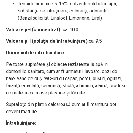
Tenside neionice 5-15%, solvenţi solubili în apă,
substanţe de întreţinere, coloranţi, odoranţi
(Benzilsalicilat, Linalool, Limonene, Liral).
Valoare pH (concentrat):
ca. 10,0
Valoare pH (soluţie de întrebuinţare):
ca. 9,5
Domeniul de întrebuinţare:
Pe toate suprafeţe şi obiecte rezistente la apă în
domeniile sanitare, cum ar fi: armaturi, lavoare, căzi de
baie, vane de duş, WC-uri cu capac, pereţi duşuri, oglinzi,
faianţă emailată, ceramică, sticlă, aluminiu, alamă, produse
cromate, inox, mase plastice şi lăcuite.
Suprafeţe din piatră calcaroasă cum ar fi marmura pot
deveni mătuite.
Întrebuinţare: