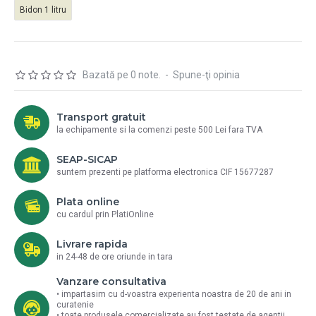
Bidon 1 litru
Bazată pe 0 note.
-
Spune-ţi opinia
Transport gratuit
la echipamente si la comenzi peste 500 Lei fara TVA
SEAP-SICAP
suntem prezenti pe platforma electronica CIF 15677287
Plata online
cu cardul prin PlatiOnline
Livrare rapida
in 24-48 de ore oriunde in tara
Vanzare consultativa
• impartasim cu d-voastra experienta noastra de 20 de ani in
curatenie
• toate produsele comercializate au fost testate de agentii