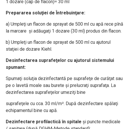
1 dozare (cap de flacon)= 30 ml
Prepararea soluţiei de Întrebuinţare:
a) Umpleţi un flacon de sprayat de 500 ml cu apă rece pînă
la marcare şi adăugaţi 1 dozare (30 ml) produs din flacon.
b) Umpleţi un flacon de sprayat de 500 ml cu ajutorul
staţiei de dozare Kiehl.
Desinfectarea suprafeţelor cu ajutorul sistemului
spumant:
Spumaţi soluţia dezinfectantă pe suprafeţe de curăţat sau
pe o lavetă moale sau burete şi prelucraţi suprafaţa. La
dezinfectarea suprafeţelor umeziţi bine
suprafeţele cu cca. 30 ml/m². După dezinfectare spălaţi
echipamentul bine cu apă.
Dezinfectare profilactică în spitale
şi puncte medicale
/ sanitare (după DGHM-Metode standard):