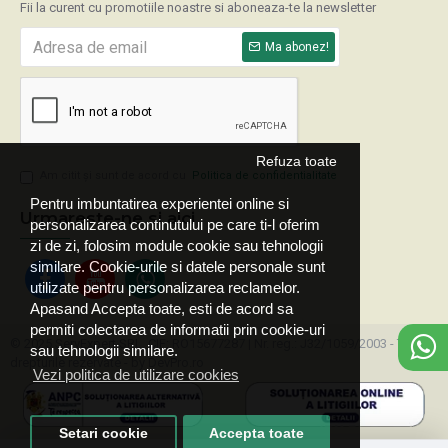
Fii la curent cu promotiile noastre si aboneaza-te la newsletter
Ma abonez!
Refuza toate
Am citit şi sunt de acord cu
Politica de confidentialitate
Pentru imbuntatirea experientei online si
Urmareste-ne si aici
personalizarea continutului pe care ti-l oferim
zi de zi, folosim module cookie sau tehnologii
similare. Cookie-urile si datele personale sunt
utilizate pentru personalizarea reclamelor.
Apasand Accepta toate, esti de acord sa
permiti colectarea de informatii prin cookie-uri
© 2025 ServExpert SRL, CIF: RO15677287 | Nr. reg.: J32/1059/2003 - Toate
sau tehnologii similare.
drepturile rezervate - by DevPro.ro
Vezi politica de utilizare cookies
Setari cookie
Accepta toate