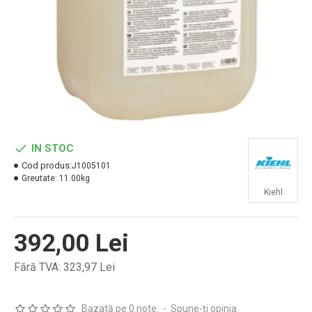
IN STOC
Cod produs:
J1005101
Greutate:
11.00kg
Kiehl
392,00 Lei
Fără TVA: 323,97 Lei
Bazată pe 0 note.
-
Spune-ţi opinia