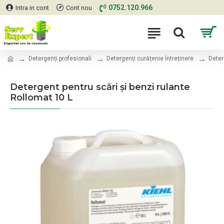
0752.120.966
Intra in cont
Cont nou
Detergenți profesionali
Detergenți curățenie întreținere
Deter
Detergent pentru scări şi benzi rulante
Rollomat 10 L