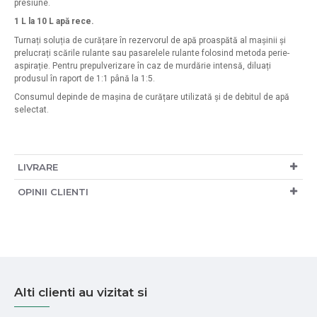
presiune.
1 L la 10 L apă rece.
Turnați soluția de curățare în rezervorul de apă proaspătă al mașinii și
prelucrați scările rulante sau pasarelele rulante folosind metoda perie-
aspirație. Pentru prepulverizare în caz de murdărie intensă, diluați
produsul în raport de 1:1 până la 1:5.
Consumul depinde de mașina de curățare utilizată și de debitul de apă
selectat.
LIVRARE
OPINII CLIENTI
Alti clienti au vizitat si