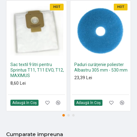
HOT
HOT
Sac textil 9 litri pentru
Paduri curățenie poliester
Sprintus T11, T11 EVO, T12,
Albastru 305 mm - 530 mm
MAXIMUS
23,39 Lei
8,60 Lei
Adaugă în Coş
Adaugă în Coş
Cumparate impreuna