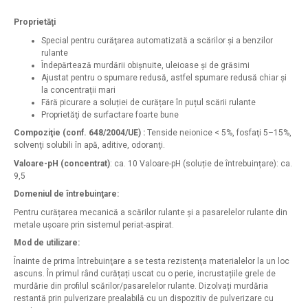
Proprietăţi
Special pentru curăţarea automatizată a scărilor şi a benzilor
rulante
Îndepărtează murdării obișnuite, uleioase și de grăsimi
Ajustat pentru o spumare redusă, astfel spumare redusă chiar și
la concentrații mari
Fără picurare a soluției de curățare în puțul scării rulante
Proprietăţi de surfactare foarte bune
Compoziţie (conf. 648/2004/UE) :
Tenside neionice < 5%, fosfaţi 5–15%,
solvenţi solubili în apă, aditive, odoranţi.
Valoare-pH (concentrat)
: ca. 10 Valoare-pH (soluție de întrebuințare): ca.
9,5
Domeniul de întrebuinţare:
Pentru curățarea mecanică a scărilor rulante și a pasarelelor rulante din
metale ușoare prin sistemul periat-aspirat.
Mod de utilizare:
Înainte de prima întrebuinţare a se testa rezistenţa materialelor la un loc
ascuns. În primul rând curățați uscat cu o perie, incrustațiile grele de
murdărie din profilul scărilor/pasarelelor rulante. Dizolvați murdăria
restantă prin pulverizare prealabilă cu un dispozitiv de pulverizare cu