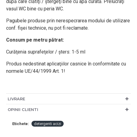
după care clătiţi / ştergeţi bine cu apă curată. Prelucraţi
vasul WC bine cu peria WC.
Pagubele produse prin nerespecrarea modului de utilizare
conf. fişei technice, nu pot fi reclamate.
Consum pe metru pătrat:
Curăţenia suprafeţelor / şters: 1-5 ml
Produs nedestinat aplicaţiilor casnice în conformitate cu
normele UE/44/1999 Art. 1!
LIVRARE
OPINII CLIENTI
Etichete:
detergenti acizi