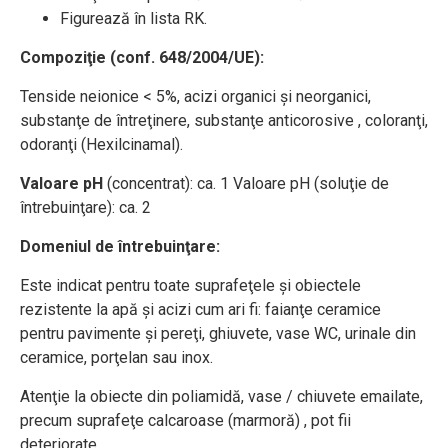
Figurează în lista RK.
Compoziţie (conf. 648/2004/UE):
Tenside neionice < 5%, acizi organici şi neorganici,
substanţe de întreţinere, substanţe anticorosive , coloranţi,
odoranţi (Hexilcinamal).
Valoare pH
(concentrat): ca. 1 Valoare pH (soluţie de
întrebuinţare): ca. 2
Domeniul de întrebuinţare:
Este indicat pentru toate suprafeţele şi obiectele
rezistente la apă şi acizi cum ari fi: faianţe ceramice
pentru pavimente şi pereţi, ghiuvete, vase WC, urinale din
ceramice, porţelan sau inox.
Atenţie la obiecte din poliamidă, vase / chiuvete emailate,
precum suprafeţe calcaroase (marmoră) , pot fii
deteriorate.