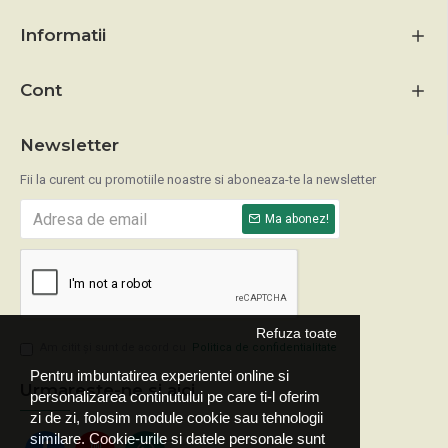
Informatii
Cont
Newsletter
Fii la curent cu promotiile noastre si aboneaza-te la newsletter
Ma abonez!
Refuza toate
Am citit şi sunt de acord cu
Politica de confidentialitate
Pentru imbuntatirea experientei online si
Urmareste-ne si aici
personalizarea continutului pe care ti-l oferim
zi de zi, folosim module cookie sau tehnologii
similare. Cookie-urile si datele personale sunt