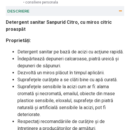
• consiliere personala
DESCRIERE
Detergent sanitar
Sanpurid Citro,
cu miros citric
proaspăt
Proprietăți:
Detergent sanitar pe bază de acizi cu acţiune rapidă.
Îndepărtează depuneri calcaroase, piatră ureică şi
depuneri de săpunuri.
Dezvoltă un miros plăcut în timpul aplicării.
Suprafeţele curăţate a se clăti bine cu apă curată.
Suprafeţele sensibile la acizi cum ar fi: alama
cromată şi necromată, emailul, obiecte din mase
plastice sensibile, eloxalul, suprafeţe din piatră
naturală şi artificială sensibile la acizi, pot fi
deteriorate.
Respectaţi recomandăriile de curăţire şi de
întreţinere a producătorilor de armături.