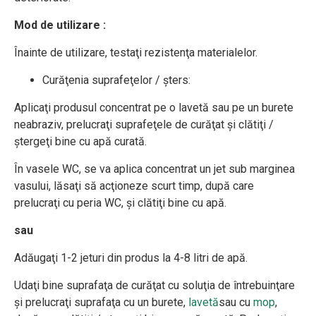
Mod de utilizare :
Înainte de utilizare, testaţi rezistenţa materialelor.
Curăţenia suprafeţelor / şters:
Aplicaţi produsul concentrat pe o lavetă sau pe un burete
neabraziv, prelucraţi suprafeţele de curăţat şi clătiţi /
ştergeţi
bine cu apă curată.
În vasele WC, se va aplica concentrat un jet sub marginea
vasului, lăsaţi să acţioneze scurt timp, după care
prelucraţi cu peria WC, şi clătiţi bine cu apă.
sau
Adăugaţi 1-2 jeturi din produs la 4-8 litri de apă.
Udaţi bine suprafaţa de curăţat cu soluţia de întrebuinţare
şi prelucraţi suprafaţa cu un burete,
lavetă
sau cu
mop
,