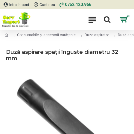
0752.120.966
Intra in cont
Cont nou
Consumabile și accesorii curățenie
Duze aspirator
Duză aspi
Duză aspirare spații înguste diametru 32
mm