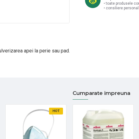
• toate produsele co
• consiliere persona
ulverizarea apei la perie sau pad.
Cumparate impreuna
HOT
HOT