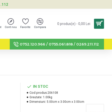
1.112
0 produs(e) - 0,00 Lei
nt
Cont nou
Favorite
Compara
0752.120.966 / 0755.061.818 / 0269.211.112
IN STOC
Cod produs:
206108
Greutate:
1.00kg
Dimensiuni:
5.00cm x 3.00cm x 3.00cm