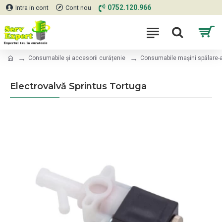
0752.120.966
Intra in cont
Cont nou
Consumabile și accesorii curățenie
Consumabile mașini spălare-a
Electrovalvă Sprintus Tortuga