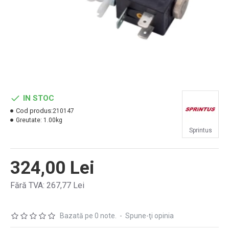
IN STOC
Cod produs:
210147
Greutate:
1.00kg
Sprintus
324,00 Lei
Fără TVA: 267,77 Lei
Bazată pe 0 note.
-
Spune-ţi opinia