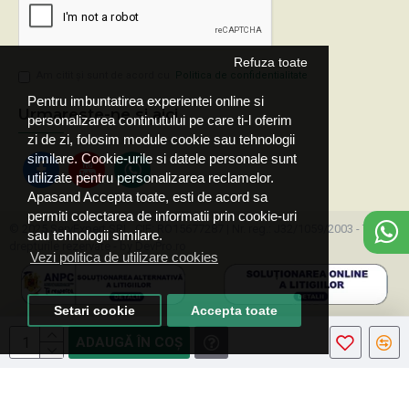
Refuza toate
Am citit şi sunt de acord cu
Politica de confidentialitate
Pentru imbuntatirea experientei online si
Urmareste-ne si aici
personalizarea continutului pe care ti-l oferim
zi de zi, folosim module cookie sau tehnologii
similare. Cookie-urile si datele personale sunt
utilizate pentru personalizarea reclamelor.
Apasand Accepta toate, esti de acord sa
permiti colectarea de informatii prin cookie-uri
© 2025 ServExpert SRL, CIF: RO15677287 | Nr. reg.: J32/1059/2003 - Toate
sau tehnologii similare.
drepturile rezervate - by DevPro.ro
Vezi politica de utilizare cookies
Setari cookie
Accepta toate
ADAUGĂ ÎN COŞ