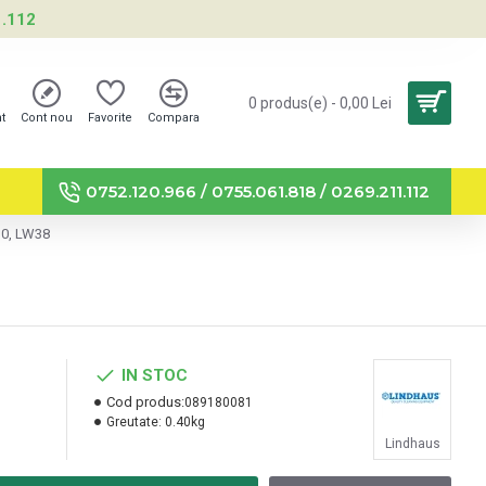
1.112
0 produs(e) - 0,00 Lei
nt
Cont nou
Favorite
Compara
0752.120.966 / 0755.061.818 / 0269.211.112
30, LW38
IN STOC
Cod produs:
089180081
Greutate:
0.40kg
Lindhaus