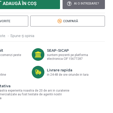
ADAUGĂ ÎN COŞ
AI O INTREBARE?
VORITE
COMPARĂ
ote.
-
Spune-ţi opinia
it
SEAP-SICAP
a comenzi peste
suntem prezenti pe platforma
electronica CIF 15677287
Livrare rapida
nline
in 24-48 de ore oriunde in tara
tativa
astra experienta noastra de 20 de ani in curatenie
mercializate au fost testate de agentii nostri
la