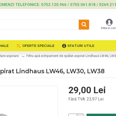
OMENZI TELEFONICE: 0752.120.966 / 0755.061.818 / 0269.21
Intra in co
NALE
OFERTE SPECIALE
SFATURI UTILE
are-aspirare
Filtru apă echipament de spălat-aspirat Lindhaus LW46, LW
aspirat Lindhaus LW46, LW30, LW38
29,00 Lei
Fără TVA: 23,97 Lei