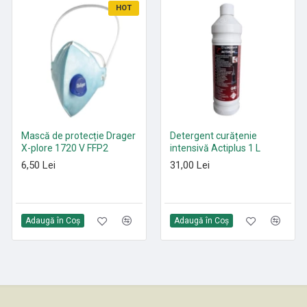
HOT
HOT
Mască de protecție Drager
Paduri curățenie poliester
Detergent curățenie
X-plore 1720 V FFP2
Roșu 305 mm - 530 mm
intensivă Actiplus 1 L
6,50 Lei
21,35 Lei
31,00 Lei
Adaugă în Coş
Adaugă în Coş
Adaugă în Coş