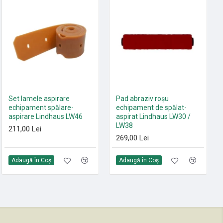
HOT
Set 10 saci textili 9 L
Set lamele aspirare
Pad abraziv roșu
HEPA13 Sprintus FLOORY,
echipament spălare-
echipament de spălat-
T11 EVO, MAXIMUS HEPA,
aspirare Lindhaus LW46
aspirat Lindhaus LW30 /
ERA EVO, ERA TEC
LW38
211,00 Lei
105,00 Lei
269,00 Lei
Adaugă în Coş
Adaugă în Coş
Adaugă în Coş