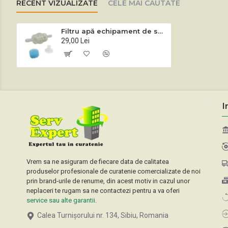
RECENT VIZUALIZATE
CELE MAI CAUTATE
Filtru apă echipament de spălat-aspirat Lindhaus LW46, LW30, LW38
29,00 Lei
I
Vrem sa ne asiguram de fiecare data de calitatea
produselor profesionale de curatenie comercializate de noi
prin brand-urile de renume, din acest motiv in cazul unor
neplaceri te rugam sa ne contactezi pentru a va oferi
service sau alte garantii
.
Calea Turnișorului nr. 134, Sibiu, Romania