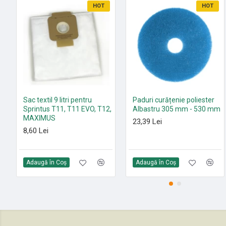
HOT
HOT
Sac textil 9 litri pentru
Paduri curățenie poliester
Sprintus T11, T11 EVO, T12,
Albastru 305 mm - 530 mm
MAXIMUS
23,39 Lei
8,60 Lei
Adaugă în Coş
Adaugă în Coş