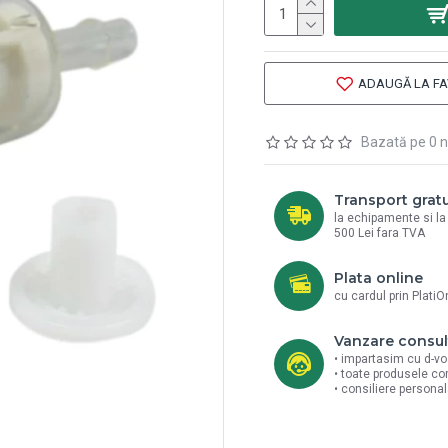
ADAUGĂ LA FA
Bazată pe 0 n
Transport gratu
la echipamente si l
500 Lei fara TVA
Plata online
cu cardul prin PlatiO
Vanzare consul
• impartasim cu d-vo
• toate produsele co
• consiliere persona