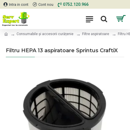
0752.120.966
Intra in cont
Cont nou
Consumabile și accesorii curățenie
Filtre aspiratoare
Filtru 
Filtru HEPA 13 aspiratoare Sprintus CraftiX