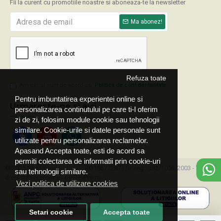
Fii la curent cu promotiile noastre si aboneaza-te la newsletter
Ma abonez!
Refuza toate
Am citit şi sunt de acord cu
Politica de confidentialitate
Pentru imbuntatirea experientei online si
Urmareste-ne si aici
personalizarea continutului pe care ti-l oferim
zi de zi, folosim module cookie sau tehnologii
similare. Cookie-urile si datele personale sunt
utilizate pentru personalizarea reclamelor.
Apasand Accepta toate, esti de acord sa
permiti colectarea de informatii prin cookie-uri
© 2025 ServExpert SRL, CIF: RO15677287 | Nr. reg.: J32/1059/2003 - Toate
sau tehnologii similare.
drepturile rezervate - by DevPro.ro
Vezi politica de utilizare cookies
Setari cookie
Accepta toate