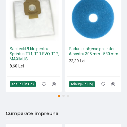
Sac textil 9 litri pentru
Paduri curățenie poliester
Sprintus T11, T11 EVO, T12,
Albastru 305 mm - 530 mm
MAXIMUS
23,39 Lei
8,60 Lei
Adaugă în Coş
Adaugă în Coş
Cumparate impreuna