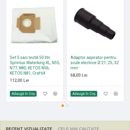
Set 5 saci textili 50 litri
Adaptor aspirator pentru
Sprintus Waterking XL, N55,
scule electrice Ø 21, 25, 32
N77, N80, KETOS N56,
mm
KETOS N81, CraftiX
68,00 Lei
112,00 Lei
Adaugă în Coş
Adaugă în Coş
RECENT VIZUALIZATE
CELE MAI CAUTATE