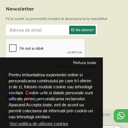
Newsletter
Fii la curent cu promotiile noastre si aboneaza-te la newsletter
Ma abonez!
Refuza toate
Am citit şi sunt de acord cu
Politica de confidentialitate
Pentru imbuntatirea experientei online si
Urmareste-ne si aici
personalizarea continutului pe care ti-l oferim
zi de zi, folosim module cookie sau tehnologii
similare. Cookie-urile si datele personale sunt
utilizate pentru personalizarea reclamelor.
Apasand Accepta toate, esti de acord sa
permiti colectarea de informatii prin cookie-uri
© 2025 ServExpert SRL, CIF: RO15677287 | Nr. reg.: J32/1059/2003 - Toate
sau tehnologii similare.
drepturile rezervate - by DevPro.ro
Vezi politica de utilizare cookies