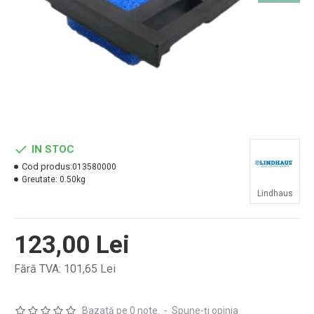
IN STOC
Cod produs:
013580000
Greutate:
0.50kg
Lindhaus
123,00 Lei
Fără TVA: 101,65 Lei
Bazată pe 0 note.
-
Spune-ţi opinia