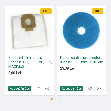
HOT
HOT
Sac textil 9 litri pentru
Paduri curățenie poliester
Sprintus T11, T11 EVO, T12,
Albastru 305 mm - 530 mm
MAXIMUS
23,39 Lei
8,60 Lei
Adaugă în Coş
Adaugă în Coş