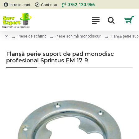
0752.120.966
Intra in cont
Cont nou
Piese de schimb
Piese schimb monodiscuri
Flanșă perie sup
Flanșă perie suport de pad monodisc
profesional Sprintus EM 17 R