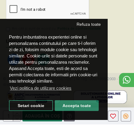
Refuza toate
Am citit şi sunt de acord cu
Politica de confidentialitate
Pentru imbuntatirea experientei online si
Urmareste-ne si aici
personalizarea continutului pe care ti-l oferim
zi de zi, folosim module cookie sau tehnologii
similare. Cookie-urile si datele personale sunt
utilizate pentru personalizarea reclamelor.
Apasand Accepta toate, esti de acord sa
permiti colectarea de informatii prin cookie-uri
© 2025 ServExpert SRL, CIF: RO15677287 | Nr. reg.: J32/1059/2003 - Toate
sau tehnologii similare.
drepturile rezervate - by DevPro.ro
Vezi politica de utilizare cookies
Setari cookie
Accepta toate
ADAUGĂ ÎN COŞ