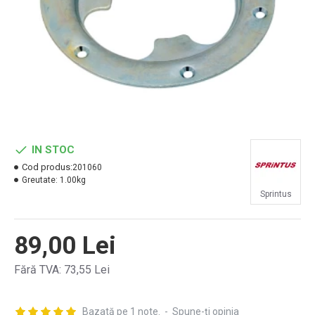
IN STOC
Cod produs:
201060
Greutate:
1.00kg
Sprintus
89,00 Lei
Fără TVA: 73,55 Lei
Bazată pe 1 note.
-
Spune-ţi opinia