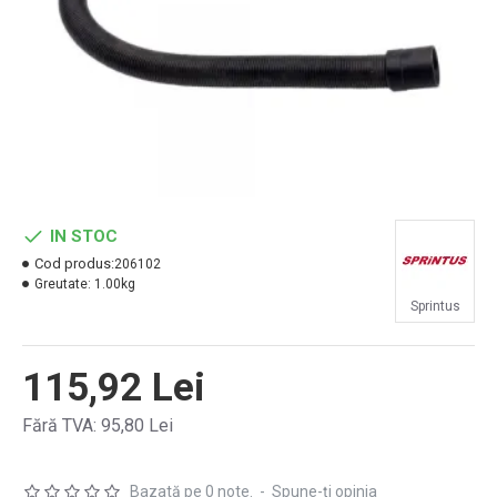
IN STOC
Cod produs:
206102
Greutate:
1.00kg
Sprintus
115,92 Lei
Fără TVA: 95,80 Lei
Bazată pe 0 note.
-
Spune-ţi opinia