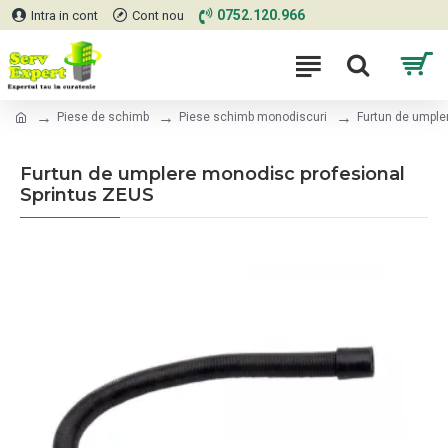
0752.120.966
Intra in cont
Cont nou
Piese de schimb
Piese schimb monodiscuri
Furtun de umple
Furtun de umplere monodisc profesional
Sprintus ZEUS