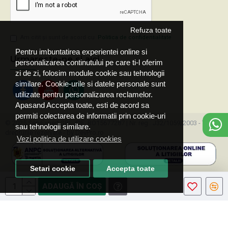
Refuza toate
Am citit şi sunt de acord cu
Politica de confidentialitate
Pentru imbuntatirea experientei online si
Urmareste-ne si aici
personalizarea continutului pe care ti-l oferim
zi de zi, folosim module cookie sau tehnologii
similare. Cookie-urile si datele personale sunt
utilizate pentru personalizarea reclamelor.
Apasand Accepta toate, esti de acord sa
permiti colectarea de informatii prin cookie-uri
© 2025 ServExpert SRL, CIF: RO15677287 | Nr. reg.: J32/1059/2003 - Toate
sau tehnologii similare.
drepturile rezervate - by DevPro.ro
Vezi politica de utilizare cookies
Setari cookie
Accepta toate
ADAUGĂ ÎN COŞ