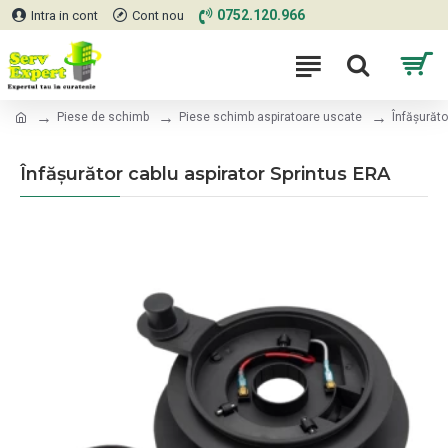
0752.120.966
Intra in cont
Cont nou
Piese de schimb
Piese schimb aspiratoare uscate
Înfășurăto
Înfășurător cablu aspirator Sprintus ERA