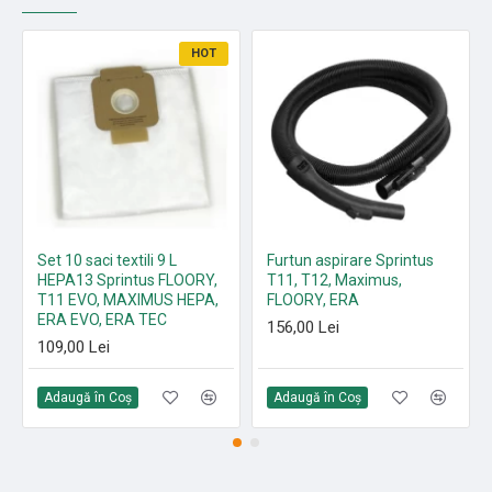
HOT
Set 10 saci textili 9 L
Furtun aspirare Sprintus
HEPA13 Sprintus FLOORY,
T11, T12, Maximus,
T11 EVO, MAXIMUS HEPA,
FLOORY, ERA
ERA EVO, ERA TEC
156,00 Lei
109,00 Lei
Adaugă în Coş
Adaugă în Coş