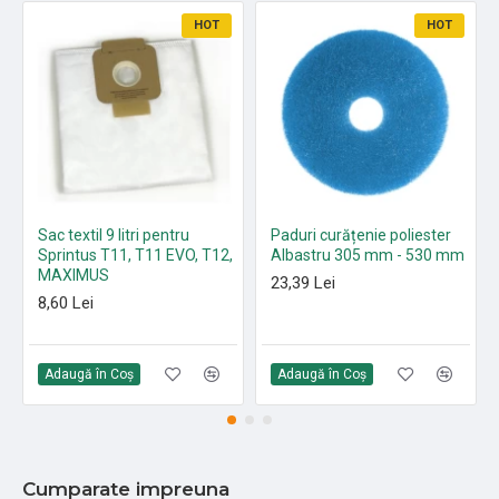
HOT
HOT
Sac textil 9 litri pentru
Paduri curățenie poliester
Sprintus T11, T11 EVO, T12,
Albastru 305 mm - 530 mm
MAXIMUS
23,39 Lei
8,60 Lei
Adaugă în Coş
Adaugă în Coş
Cumparate impreuna