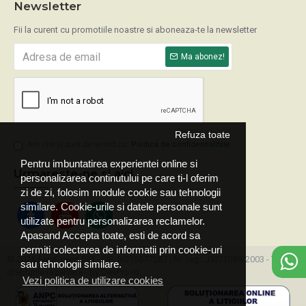
Newsletter
Fii la curent cu promotiile noastre si aboneaza-te la newsletter
Ma abonez!
Refuza toate
Am citit şi sunt de acord cu
Politica de confidentialitate
Pentru imbuntatirea experientei online si
Urmareste-ne si aici
personalizarea continutului pe care ti-l oferim
zi de zi, folosim module cookie sau tehnologii
similare. Cookie-urile si datele personale sunt
utilizate pentru personalizarea reclamelor.
Apasand Accepta toate, esti de acord sa
permiti colectarea de informatii prin cookie-uri
© 2025 ServExpert SRL, CIF: RO15677287 | Nr. reg.: J32/1059/2003 - Toate
sau tehnologii similare.
drepturile rezervate - by DevPro.ro
Vezi politica de utilizare cookies