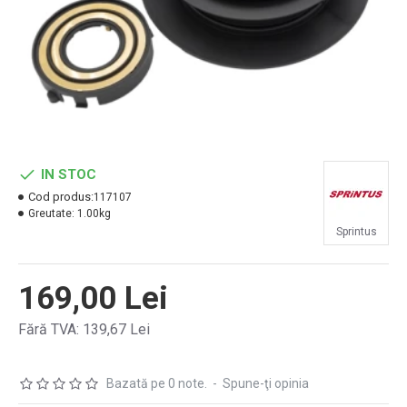
IN STOC
Cod produs:
117107
Greutate:
1.00kg
Sprintus
169,00 Lei
Fără TVA: 139,67 Lei
Bazată pe 0 note.
-
Spune-ţi opinia