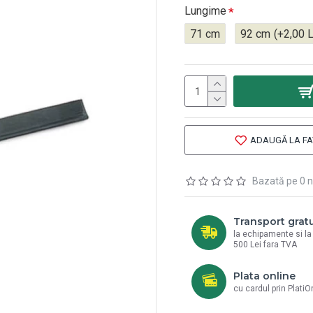
Lungime
71 cm
92 cm
(+2,00 L
ADAUGĂ LA FA
Bazată pe 0 n
Transport gratu
la echipamente si l
500 Lei fara TVA
Plata online
cu cardul prin PlatiO