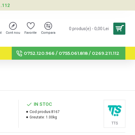
1.112
0 produs(e) - 0,00 Lei
nt
Cont nou
Favorite
Compara
0752.120.966 / 0755.061.818 / 0269.211.112
IN STOC
Cod produs:
8167
Greutate:
1.00kg
TTS