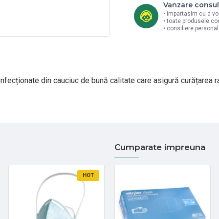
Vanzare consul
• impartasim cu d-vo
• toate produsele co
• consiliere persona
nfecționate din cauciuc de bună calitate care asigură curățarea ra
Cumparate impreuna
HOT
HOT