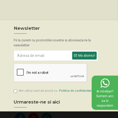
Newsletter
Fii la curent cu promotiile noastre si aboneaza-te la
newsletter
Ma abonez!
Am citit şi sunt de acord cu
Politica de confidentialitate
Ai intrebari?
Suntem aici
sa iti
Urmareste-ne si aici
raspundem