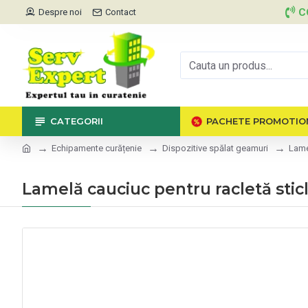
C
Despre noi
Contact
CATEGORII
PACHETE PROMOTIO
Echipamente curățenie
Dispozitive spălat geamuri
Lame
Lamelă cauciuc pentru racletă stic