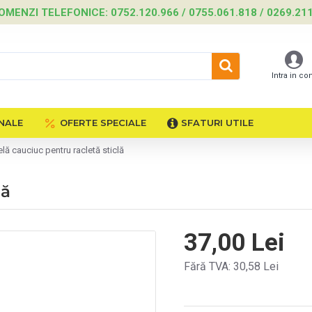
OMENZI TELEFONICE: 0752.120.966 / 0755.061.818 / 0269.21
Intra in co
NALE
OFERTE SPECIALE
SFATURI UTILE
lă cauciuc pentru racletă sticlă
lă
37,00 Lei
Fără TVA: 30,58 Lei