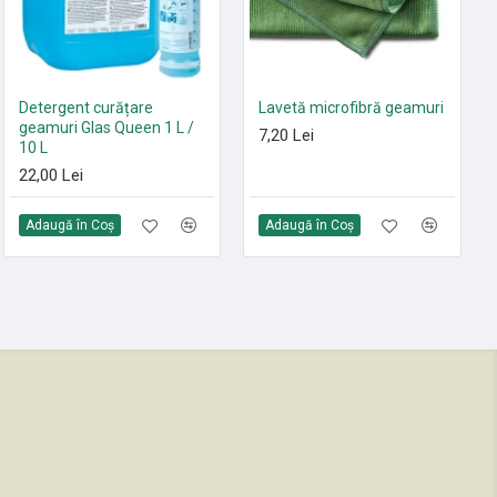
Set 10 saci textili 9 L
Detergent curățare
Lavetă microfibră geamuri
HEPA13 Sprintus FLOORY,
geamuri Glas Queen 1 L /
7,20 Lei
T11 EVO, MAXIMUS HEPA,
10 L
ERA EVO, ERA TEC
22,00 Lei
105,00 Lei
Adaugă în Coş
Adaugă în Coş
Adaugă în Coş