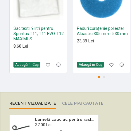
Sac textil 9 litri pentru
Paduri curățenie poliester
Sprintus T11, T11 EVO, T12,
Albastru 305 mm - 530 mm
MAXIMUS
23,39 Lei
8,60 Lei
Adaugă în Coş
Adaugă în Coş
RECENT VIZUALIZATE
CELE MAI CAUTATE
Lamelă cauciuc pentru racletă sticlă
37,00 Lei