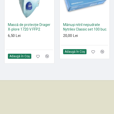
Mască de protecție Drager
Paduri curățenie poliester
Mănuși nitril nepudrate
X-plore 1720 V FFP2
Roșu 305 mm - 530 mm
Nytrilex Classic set 100 buc.
6,50 Lei
21,35 Lei
20,00 Lei
Adaugă în Coş
Adaugă în Coş
Adaugă în Coş