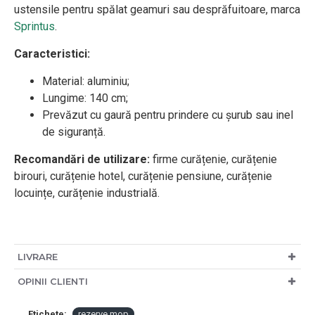
ustensile pentru spălat geamuri sau desprăfuitoare, marca
Sprintus
.
Caracteristici:
Material: aluminiu;
Lungime: 140 cm;
Prevăzut cu gaură pentru prindere cu șurub sau inel
de siguranță.
Recomandări de utilizare:
firme curățenie, curățenie
birouri, curățenie hotel, curățenie pensiune, curățenie
locuințe, curățenie industrială.
LIVRARE
OPINII CLIENTI
Etichete:
rezerve mop