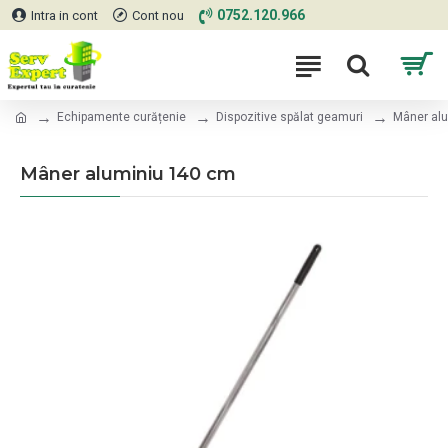
0752.120.966
Intra in cont
Cont nou
Echipamente curățenie
Dispozitive spălat geamuri
Mâner al
Mâner aluminiu 140 cm