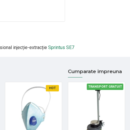
ional injecție-extracție
Sprintus SE7
Cumparate impreuna
TRANSPORT GRATUIT
HOT
HOT