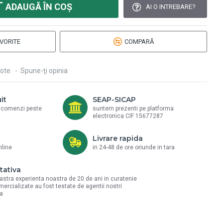
ADAUGĂ ÎN COŞ
AI O INTREBARE?
VORITE
COMPARĂ
ote.
-
Spune-ţi opinia
it
SEAP-SICAP
a comenzi peste
suntem prezenti pe platforma
electronica CIF 15677287
Livrare rapida
nline
in 24-48 de ore oriunde in tara
tativa
astra experienta noastra de 20 de ani in curatenie
mercializate au fost testate de agentii nostri
la