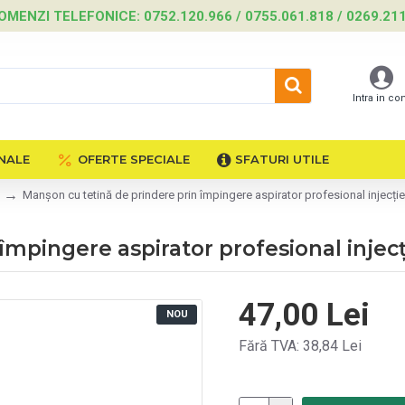
OMENZI TELEFONICE: 0752.120.966 / 0755.061.818 / 0269.21
Intra in co
NALE
OFERTE SPECIALE
SFATURI UTILE
Manșon cu tetină de prindere prin împingere aspirator profesional injecție
împingere aspirator profesional injecț
47,00 Lei
NOU
Fără TVA: 38,84 Lei