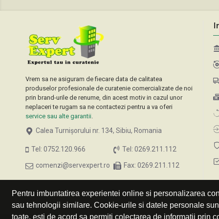
I
Vrem sa ne asiguram de fiecare data de calitatea
produselor profesionale de curatenie comercializate de noi
prin brand-urile de renume, din acest motiv in cazul unor
neplaceri te rugam sa ne contactezi pentru a va oferi
service sau alte garantii
.
Calea Turnișorului nr. 134, Sibiu, Romania
Tel: 0752.120.966
Tel: 0269.211.112
comenzi@servexpert.ro
Fax: 0269.211.112
Pentru imbuntatirea experientei online si personalizarea cont
sau tehnologii similare. Cookie-urile si datele personale su
toate, esti de acord sa permiti colectarea de informatii prin c