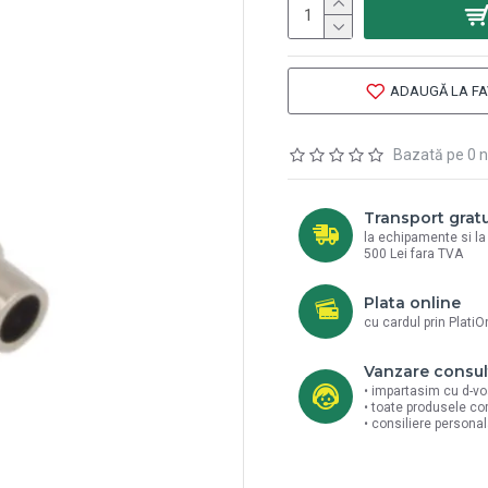
ADAUGĂ LA FA
Bazată pe 0 n
Transport gratu
la echipamente si l
500 Lei fara TVA
Plata online
cu cardul prin PlatiO
Vanzare consul
• impartasim cu d-vo
• toate produsele co
• consiliere persona