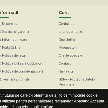
nformatii
Cont
Despre noi
Contul tau
Service si garantii
Istoric comenzi
Informatii livrare
Newsletter
Plata Online
Producatori
Politica de retur
Oferte speciale
Politica Utilizare Cookie-uri
Contact
Politica de confidențialitate
Harta site
Termeni și condiții
GDPR - Protectia Datelor
Personale
inutului pe care ti-l oferim zi de zi, folosim module cookie
nt utilizate pentru personalizarea reclamelor. Apasand Accepta
ookie-uri sau tehnologii similare.