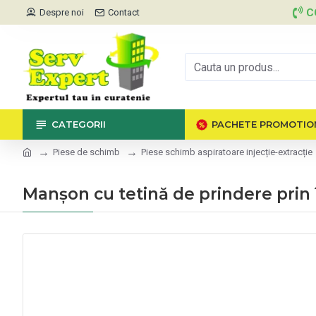
C
Despre noi
Contact
CATEGORII
PACHETE PROMOTIO
Piese de schimb
Piese schimb aspiratoare injecție-extracție
Manșon cu tetină de prindere prin 