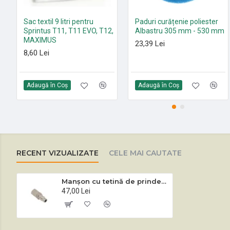
Sac textil 9 litri pentru
Paduri curățenie poliester
Sprintus T11, T11 EVO, T12,
Albastru 305 mm - 530 mm
MAXIMUS
23,39 Lei
8,60 Lei
Adaugă în Coş
Adaugă în Coş
RECENT VIZUALIZATE
CELE MAI CAUTATE
Manșon cu tetină de prindere prin împingere aspirator profesional injecție-extracție Sprintus SE7
47,00 Lei