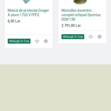
Mască de protecție Drager
Paduri curățenie poliester
Monodisc excentric
X-plore 1720 V FFP2
Roșu 305 mm - 530 mm
complet echipat Sprintus
EEM 13R
6,50 Lei
21,35 Lei
2.791,00 Lei
Adaugă în Coş
Adaugă în Coş
Adaugă în Coş