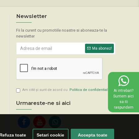
Newsletter
Fii la curent cu promotiile noastre si aboneaza-te la
newsletter
Ma abonez!
Am citit şi sunt de acord cu
Politica de confidentialitate
Ai intrebari?
Suntem aici
sa iti
Urmareste-ne si aici
raspundem
Refuza toate
Setari cookie
Accepta toate