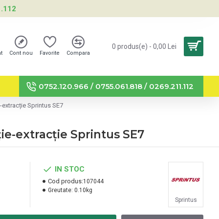
1.112
0 produs(e) - 0,00 Lei
nt
Cont nou
Favorite
Compara
0752.120.966 / 0755.061.818 / 0269.211.112
-extracție Sprintus SE7
ie-extracție Sprintus SE7
IN STOC
Cod produs:
107044
Greutate:
0.10kg
Sprintus