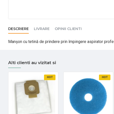
DESCRIERE
LIVRARE
OPINII CLIENTI
Manșon cu tetină de prindere prin împingere aspirator profes
Alti clienti au vizitat si
HOT
HOT