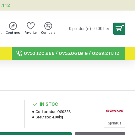
1.112
0 produs(e) - 0,00 Lei
nt
Cont nou
Favorite
Compara
0752.120.966 / 0755.061.818 / 0269.211.112
IN STOC
Cod produs:
OS022B
Greutate:
4.00kg
Sprintus