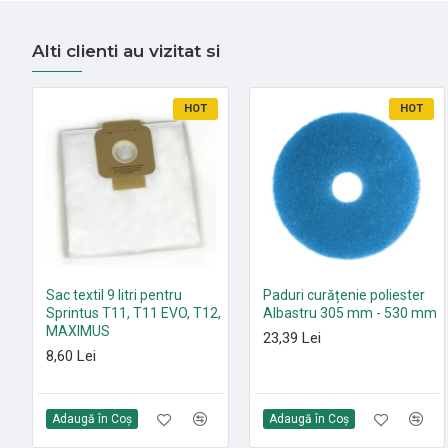
Alti clienti au vizitat si
HOT
HOT
Sac textil 9 litri pentru
Paduri curățenie poliester
Sprintus T11, T11 EVO, T12,
Albastru 305 mm - 530 mm
MAXIMUS
23,39 Lei
8,60 Lei
Adaugă în Coş
Adaugă în Coş