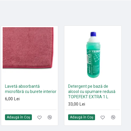
HOT
Set 10 saci textili 9 L
Lavetă absorbantă
Detergent pe bază de
HEPA13 Sprintus FLOORY,
microfibră cu burete interior
alcool cu spumare redusă
T11 EVO, MAXIMUS HEPA,
TOPEFEKT EXTRA 1 L
6,00 Lei
ERA EVO, ERA TEC
33,00 Lei
105,00 Lei
Adaugă în Coş
Adaugă în Coş
Adaugă în Coş