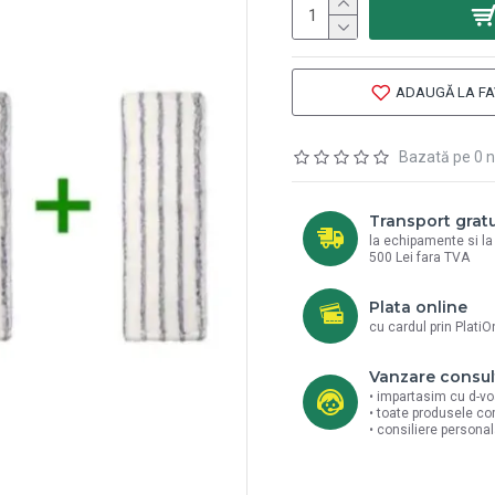
ADAUGĂ LA FA
Bazată pe 0 n
Transport gratu
la echipamente si l
500 Lei fara TVA
Plata online
cu cardul prin PlatiO
Vanzare consul
• impartasim cu d-vo
• toate produsele co
• consiliere persona