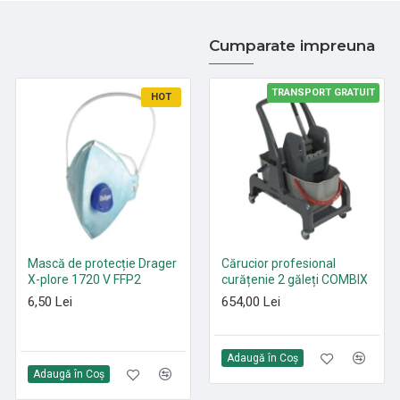
Cumparate impreuna
TRANSPORT GRATUIT
HOT
HOT
Mască de protecție Drager
Paduri curățenie poliester
Cărucior profesional
X-plore 1720 V FFP2
Roșu 305 mm - 530 mm
curățenie 2 găleți COMBIX
6,50 Lei
21,35 Lei
654,00 Lei
Adaugă în Coş
Adaugă în Coş
Adaugă în Coş