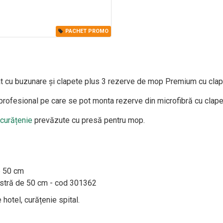
PACHET PROMO
t cu buzunare și clapete plus 3 rezerve de mop Premium cu clape
rofesional pe care se pot monta rezerve din microfibră cu clape 
 curățenie
prevăzute cu presă pentru mop.
e 50 cm
astră de 50 cm - cod 301362
 hotel, curățenie spital.