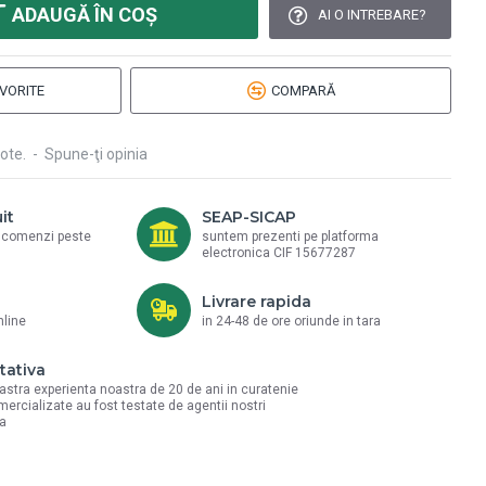
ADAUGĂ ÎN COŞ
AI O INTREBARE?
VORITE
COMPARĂ
ote.
-
Spune-ţi opinia
it
SEAP-SICAP
a comenzi peste
suntem prezenti pe platforma
electronica CIF 15677287
Livrare rapida
nline
in 24-48 de ore oriunde in tara
tativa
astra experienta noastra de 20 de ani in curatenie
mercializate au fost testate de agentii nostri
la