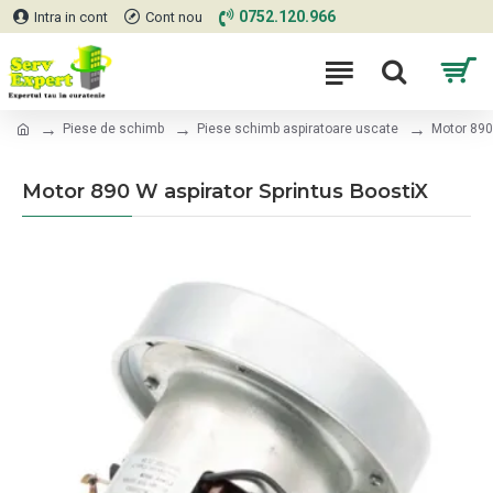
0752.120.966
Intra in cont
Cont nou
Piese de schimb
Piese schimb aspiratoare uscate
Motor 890
Motor 890 W aspirator Sprintus BoostiX