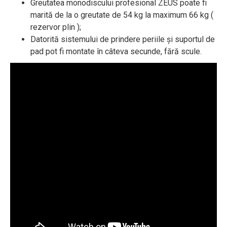
Greutatea monodiscului profesional ZEUS poate fi
marită de la o greutate de 54 kg la maximum 66 kg (
rezervor plin );
Datorită sistemului de prindere periile și suportul de
pad pot fi montate în câteva secunde, fără scule.