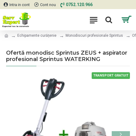
0752.120.966
Intra in cont
Cont nou
Echipamente curățenie
Monodiscuri profesionale Sprintus
Of
Ofertă monodisc Sprintus ZEUS + aspirator
profesional Sprintus WATERKING
TRANSPORT GRATUIT