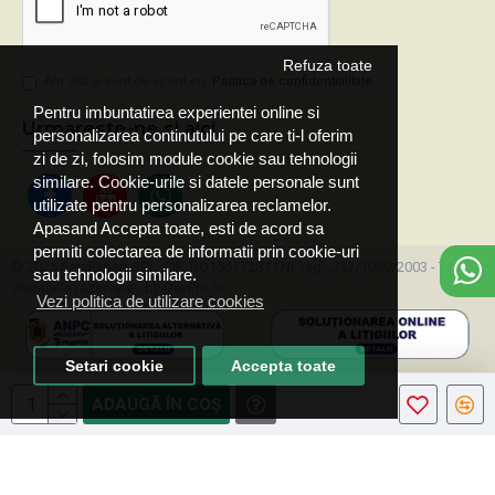
Refuza toate
Am citit şi sunt de acord cu
Politica de confidentialitate
Pentru imbuntatirea experientei online si
Urmareste-ne si aici
personalizarea continutului pe care ti-l oferim
zi de zi, folosim module cookie sau tehnologii
similare. Cookie-urile si datele personale sunt
utilizate pentru personalizarea reclamelor.
Apasand Accepta toate, esti de acord sa
permiti colectarea de informatii prin cookie-uri
© 2025 ServExpert SRL, CIF: RO15677287 | Nr. reg.: J32/1059/2003 - Toate
sau tehnologii similare.
drepturile rezervate - by DevPro.ro
Vezi politica de utilizare cookies
Setari cookie
Accepta toate
ADAUGĂ ÎN COŞ