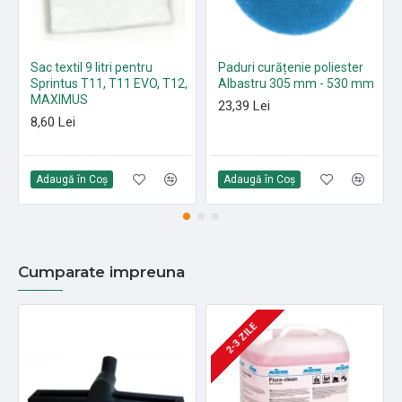
Sac textil 9 litri pentru
Paduri curățenie poliester
Sprintus T11, T11 EVO, T12,
Albastru 305 mm - 530 mm
MAXIMUS
23,39 Lei
8,60 Lei
Adaugă în Coş
Adaugă în Coş
Cumparate impreuna
2-3 ZILE