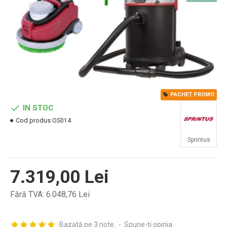
PACHET PROMO
IN STOC
Cod produs:
OS014
Sprintus
7.319,00 Lei
Fără TVA: 6.048,76 Lei
Bazată pe 3 note.
-
Spune-ţi opinia