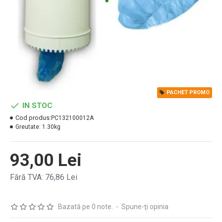
PACHET PROMO
IN STOC
Cod produs:
PC132100012A
Greutate:
1.30kg
93,00 Lei
Fără TVA: 76,86 Lei
Bazată pe 0 note.
-
Spune-ţi opinia