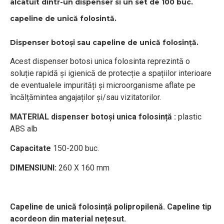
alcatuit dintr-un dispenser si un set de 100 buc.
capeline de unică folosintă.
Dispenser botoși sau capeline de unică folosință.
Acest dispenser botosi unica folosinta reprezintă o
soluție rapidă și igienică de protecție a spațiilor interioare
de eventualele impurități și microorganisme aflate pe
încălțămintea angajaților și/sau vizitatorilor.
MATERIAL dispenser botoși unica folosință :
plastic
ABS alb
Capacitate
150-200 buc.
DIMENSIUNI:
260 X 160 mm
Capeline de unică folosință polipropilenă. Capeline tip
acordeon din material nețesut.