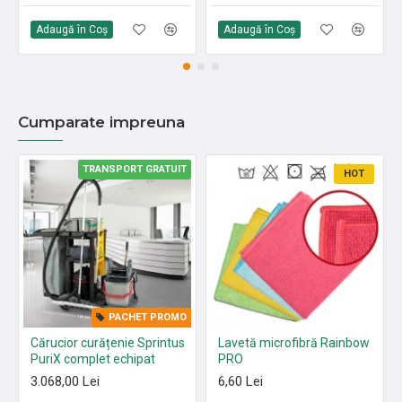
Adaugă în Coş
Adaugă în Coş
Cumparate impreuna
TRANSPORT GRATUIT
HOT
PACHET PROMO
Cărucior curățenie Sprintus
Lavetă microfibră Rainbow
PuriX complet echipat
PRO
3.068,00 Lei
6,60 Lei