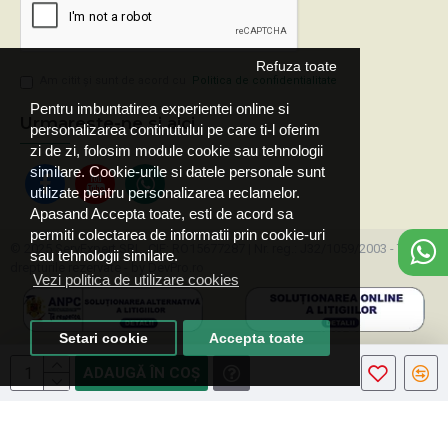
Refuza toate
Am citit şi sunt de acord cu
Politica de confidentialitate
Pentru imbuntatirea experientei online si
Urmareste-ne si aici
personalizarea continutului pe care ti-l oferim
zi de zi, folosim module cookie sau tehnologii
similare. Cookie-urile si datele personale sunt
utilizate pentru personalizarea reclamelor.
Apasand Accepta toate, esti de acord sa
permiti colectarea de informatii prin cookie-uri
© 2025 ServExpert SRL, CIF: RO15677287 | Nr. reg.: J32/1059/2003 - Toate
sau tehnologii similare.
drepturile rezervate - by DevPro.ro
Vezi politica de utilizare cookies
Setari cookie
Accepta toate
ADAUGĂ ÎN COŞ