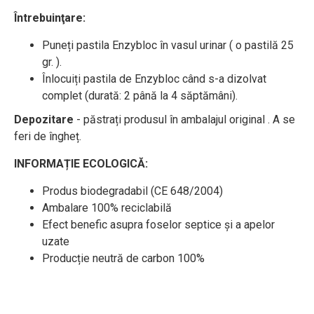
Întrebuinţare:
Puneți pastila Enzybloc în vasul urinar ( o pastilă 25
gr. ).
Înlocuiți pastila de Enzybloc când s-a dizolvat
complet (durată: 2 până la 4 săptămâni).
Depozitare
- păstrați produsul în ambalajul original . A se
feri de îngheț.
INFORMAȚIE ECOLOGICĂ:
Produs biodegradabil (CE 648/2004)
Ambalare 100% reciclabilă
Efect benefic asupra foselor septice și a apelor
uzate
Producție neutră de carbon 100%