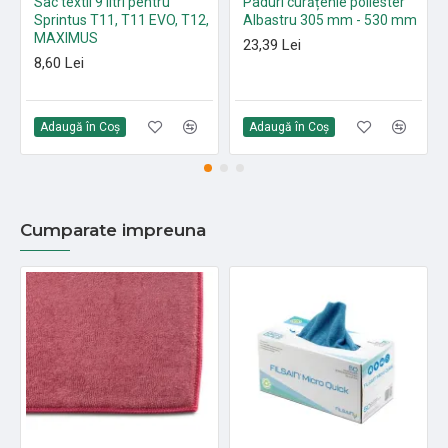
Sac textil 9 litri pentru
Paduri curățenie poliester
Sprintus T11, T11 EVO, T12,
Albastru 305 mm - 530 mm
MAXIMUS
23,39 Lei
8,60 Lei
Adaugă în Coş
Adaugă în Coş
Cumparate impreuna