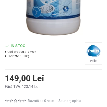
IN STOC
Cod produs:
2107907
Greutate:
1.00kg
Pollet
149,00 Lei
Fără TVA: 123,14 Lei
Bazată pe 0 note.
-
Spune-ţi opinia