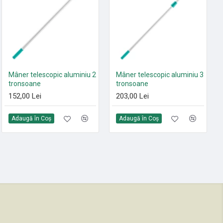
Set 10 saci textili 9 L
Mâner telescopic aluminiu 2
Mâner telescopic aluminiu 3
HEPA13 Sprintus FLOORY,
tronsoane
tronsoane
T11 EVO, MAXIMUS HEPA,
152,00 Lei
203,00 Lei
ERA EVO, ERA TEC
105,00 Lei
Adaugă în Coş
Adaugă în Coş
Adaugă în Coş