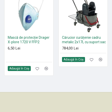
Mască de protecție Drager
Paduri curățenie poliester
Cărucior curățenie cadru
X-plore 1720 V FFP2
Roșu 305 mm - 530 mm
metalic 2x17L cu suport sac
6,50 Lei
21,35 Lei
784,00 Lei
Adaugă în Coş
Adaugă în Coş
Adaugă în Coş