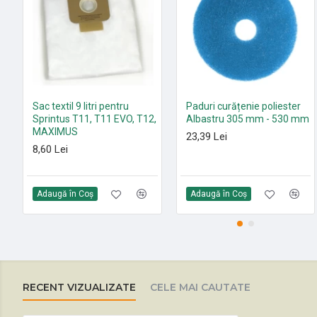
Sac textil 9 litri pentru
Paduri curățenie poliester
Sprintus T11, T11 EVO, T12,
Albastru 305 mm - 530 mm
MAXIMUS
23,39 Lei
8,60 Lei
Adaugă în Coş
Adaugă în Coş
RECENT VIZUALIZATE
CELE MAI CAUTATE