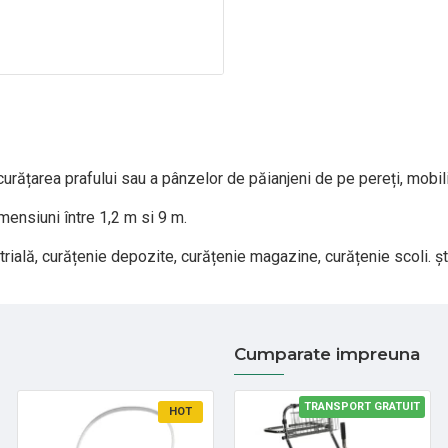
curățarea prafului sau a pânzelor de păianjeni de pe pereți, mobili
ensiuni între 1,2 m si 9 m.
rială, curățenie depozite, curățenie magazine, curățenie scoli. șt
Cumparate impreuna
TRANSPORT GRATUIT
HOT
HOT