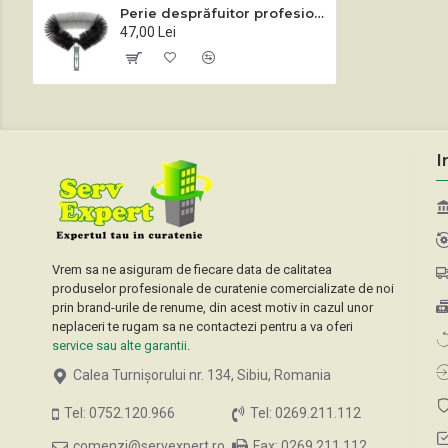
Perie desprăfuitor profesional pereți
47,00 Lei
I
Vrem sa ne asiguram de fiecare data de calitatea
produselor profesionale de curatenie comercializate de noi
prin brand-urile de renume, din acest motiv in cazul unor
neplaceri te rugam sa ne contactezi pentru a va oferi
service sau alte garantii
.
Calea Turnișorului nr. 134, Sibiu, Romania
Tel: 0752.120.966
Tel: 0269.211.112
comenzi@servexpert.ro
Fax: 0269.211.112