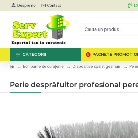
C
Despre noi
Contact
CATEGORII
PACHETE PROMOTIO
Echipamente curățenie
Dispozitive spălat geamuri
Peri
Perie desprăfuitor profesional pere