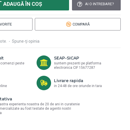
ADAUGĂ ÎN COŞ
AI O INTREBARE?
VORITE
COMPARĂ
ote.
-
Spune-ţi opinia
it
SEAP-SICAP
a comenzi peste
suntem prezenti pe platforma
electronica CIF 15677287
Livrare rapida
nline
in 24-48 de ore oriunde in tara
tativa
astra experienta noastra de 20 de ani in curatenie
mercializate au fost testate de agentii nostri
la