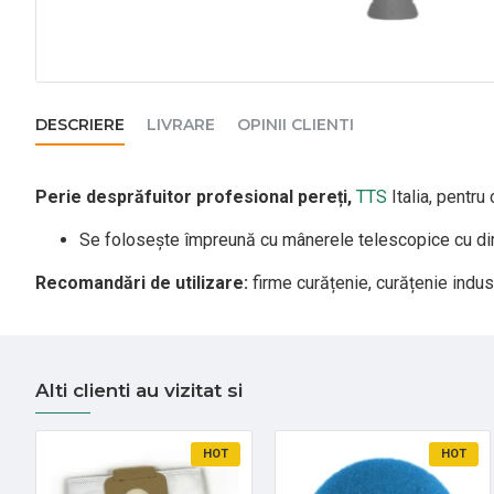
DESCRIERE
LIVRARE
OPINII CLIENTI
Perie desprăfuitor profesional pereți,
TTS
Italia,
pentru 
Se folosește împreună cu mânerele telescopice cu dim
Recomandări de utilizare:
firme curățenie, curățenie indust
Alti clienti au vizitat si
HOT
HOT