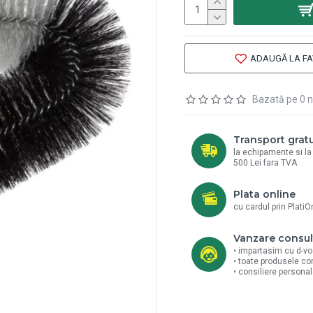
ADAUGĂ LA FA
Bazată pe 0 n
Transport gratu
la echipamente si l
500 Lei fara TVA
Plata online
cu cardul prin PlatiO
Vanzare consul
• impartasim cu d-vo
• toate produsele co
• consiliere persona