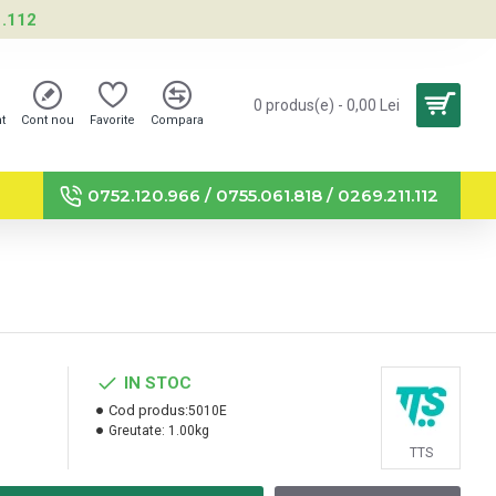
1.112
0 produs(e) - 0,00 Lei
nt
Cont nou
Favorite
Compara
0752.120.966 / 0755.061.818 / 0269.211.112
IN STOC
Cod produs:
5010E
Greutate:
1.00kg
TTS