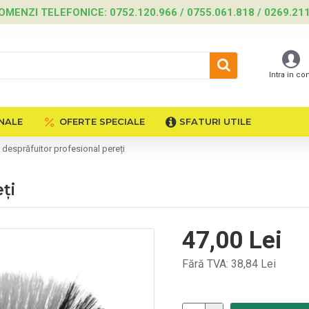
OMENZI TELEFONICE: 0752.120.966 / 0755.061.818 / 0269.21
Intra in co
NALE
OFERTE SPECIALE
SFATURI UTILE
e desprăfuitor profesional pereți
ți
47,00 Lei
Fără TVA: 38,84 Lei