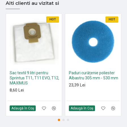
Alti clienti au vizitat si
HOT
HOT
Sac textil 9 litri pentru
Paduri curățenie poliester
Sprintus T11, T11 EVO, T12,
Albastru 305 mm - 530 mm
MAXIMUS
23,39 Lei
8,60 Lei
Adaugă în Coş
Adaugă în Coş