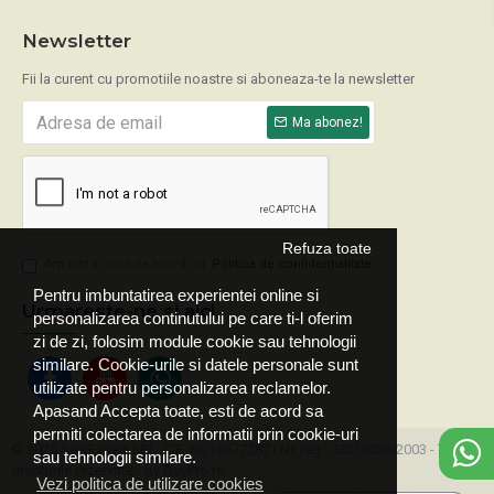
Newsletter
Fii la curent cu promotiile noastre si aboneaza-te la newsletter
Ma abonez!
Refuza toate
Am citit şi sunt de acord cu
Politica de confidentialitate
Pentru imbuntatirea experientei online si
Urmareste-ne si aici
personalizarea continutului pe care ti-l oferim
zi de zi, folosim module cookie sau tehnologii
similare. Cookie-urile si datele personale sunt
utilizate pentru personalizarea reclamelor.
Apasand Accepta toate, esti de acord sa
permiti colectarea de informatii prin cookie-uri
© 2025 ServExpert SRL, CIF: RO15677287 | Nr. reg.: J32/1059/2003 - Toate
sau tehnologii similare.
drepturile rezervate - by DevPro.ro
Vezi politica de utilizare cookies