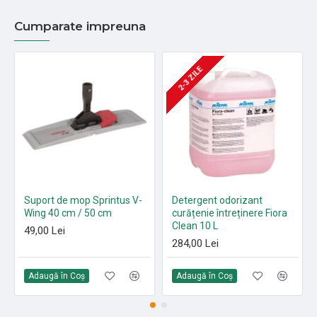
Cumparate impreuna
2-3 ZILE
Suport de mop Sprintus V-
Detergent odorizant
Wing 40 cm / 50 cm
curățenie întreținere Fiora
Clean 10 L
49,00 Lei
284,00 Lei
Adaugă în Coş
Adaugă în Coş