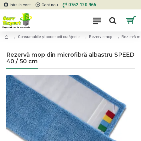
0752.120.966
Intra in cont
Cont nou
Consumabile și accesorii curățenie
Rezerve mop
Rezervă mo
Rezervă mop din microfibră albastru SPEED
40 / 50 cm