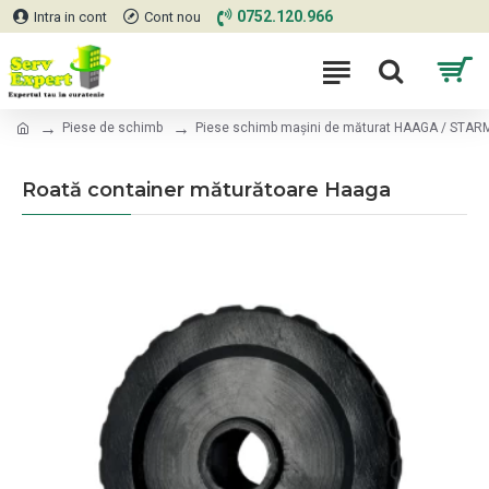
0752.120.966
Intra in cont
Cont nou
Piese de schimb
Piese schimb mașini de măturat HAAGA / STAR
Roată container măturătoare Haaga