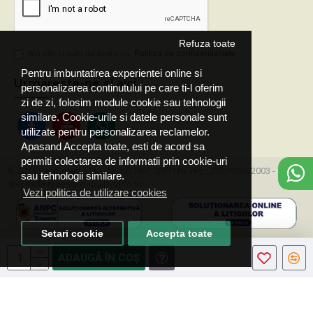
Refuza toate
Am citit şi sunt de acord cu
Politica de confidentialitate
Pentru imbuntatirea experientei online si
Urmareste-ne si aici
personalizarea continutului pe care ti-l oferim
zi de zi, folosim module cookie sau tehnologii
similare. Cookie-urile si datele personale sunt
utilizate pentru personalizarea reclamelor.
Apasand Accepta toate, esti de acord sa
permiti colectarea de informatii prin cookie-uri
© 2025 ServExpert SRL, CIF: RO15677287 | Nr. reg.: J32/1059/2003 - Toate
sau tehnologii similare.
drepturile rezervate - by DevPro.ro
Vezi politica de utilizare cookies
Setari cookie
Accepta toate
ADAUGĂ ÎN COŞ