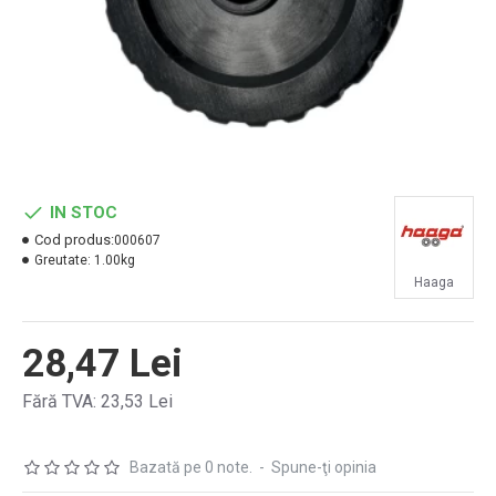
IN STOC
Cod produs:
000607
Greutate:
1.00kg
Haaga
28,47 Lei
Fără TVA: 23,53 Lei
Bazată pe 0 note.
-
Spune-ţi opinia