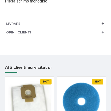
Piesă schimb monodisc
LIVRARE
OPINII CLIENTI
Alti clienti au vizitat si
HOT
HOT