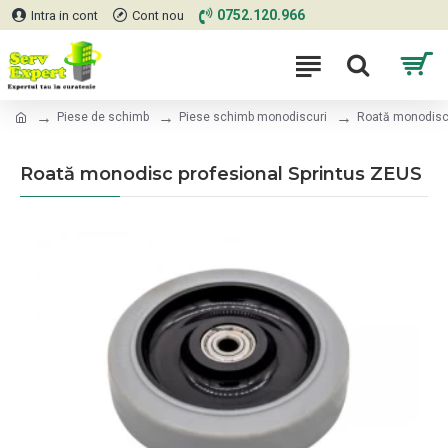
0752.120.966
Intra in cont
Cont nou
Piese de schimb
Piese schimb monodiscuri
Roată monodisc 
Roată monodisc profesional Sprintus ZEUS