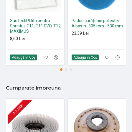
Sac textil 9 litri pentru
Paduri curățenie poliester
Sprintus T11, T11 EVO, T12,
Albastru 305 mm - 530 mm
MAXIMUS
23,39 Lei
8,60 Lei
Adaugă în Coş
Adaugă în Coş
Cumparate impreuna
2-3 ZILE