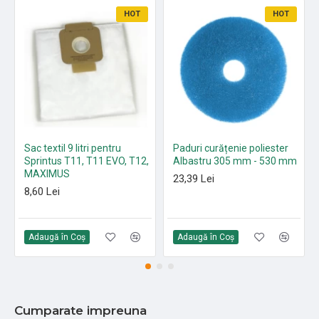
HOT
HOT
Sac textil 9 litri pentru
Paduri curățenie poliester
Sprintus T11, T11 EVO, T12,
Albastru 305 mm - 530 mm
MAXIMUS
23,39 Lei
8,60 Lei
Adaugă în Coş
Adaugă în Coş
Cumparate impreuna