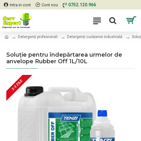
0752.120.966
Intra in cont
Cont nou
Detergenți profesionali
Detergenți curățenie industrială
Soluț
Soluție pentru îndepărtarea urmelor de
anvelope Rubber Off 1L/10L
2-3 ZILE