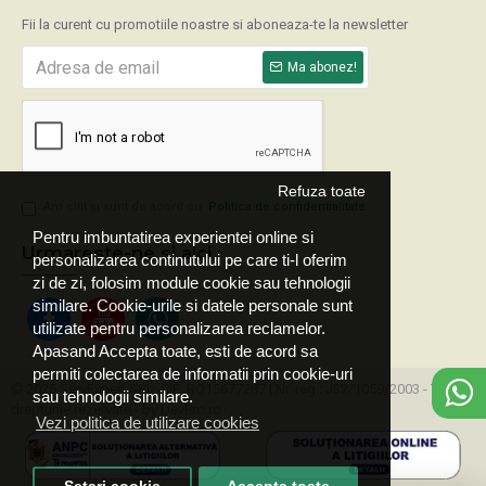
Fii la curent cu promotiile noastre si aboneaza-te la newsletter
Ma abonez!
Refuza toate
Am citit şi sunt de acord cu
Politica de confidentialitate
Pentru imbuntatirea experientei online si
Urmareste-ne si aici
personalizarea continutului pe care ti-l oferim
zi de zi, folosim module cookie sau tehnologii
similare. Cookie-urile si datele personale sunt
utilizate pentru personalizarea reclamelor.
Apasand Accepta toate, esti de acord sa
permiti colectarea de informatii prin cookie-uri
© 2025 ServExpert SRL, CIF: RO15677287 | Nr. reg.: J32/1059/2003 - Toate
sau tehnologii similare.
drepturile rezervate - by DevPro.ro
Vezi politica de utilizare cookies