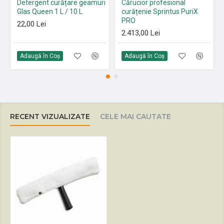
Detergent curățare geamuri
Cărucior profesional
Glas Queen 1 L / 10 L
curățenie Sprintus PuriX
PRO
22,00 Lei
2.413,00 Lei
Adaugă în Coş
Adaugă în Coş
RECENT VIZUALIZATE
CELE MAI CAUTATE