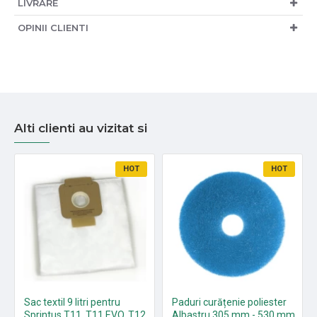
LIVRARE
OPINII CLIENTI
Alti clienti au vizitat si
HOT
HOT
Sac textil 9 litri pentru
Paduri curățenie poliester
Sprintus T11, T11 EVO, T12,
Albastru 305 mm - 530 mm