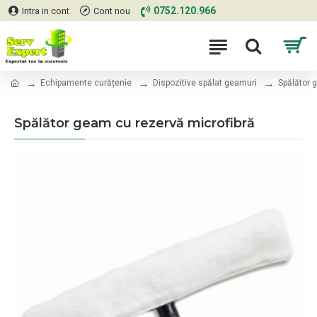
0752.120.966
Intra in cont
Cont nou
Echipamente curățenie
Dispozitive spălat geamuri
Spălător 
Spălător geam cu rezervă microfibră