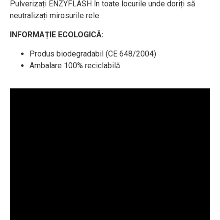
Pulverizați ENZYFLASH în toate locurile unde doriți să
neutralizați mirosurile rele.
INFORMAȚIE ECOLOGICĂ:
Produs biodegradabil (CE 648/2004)
Ambalare 100% reciclabilă