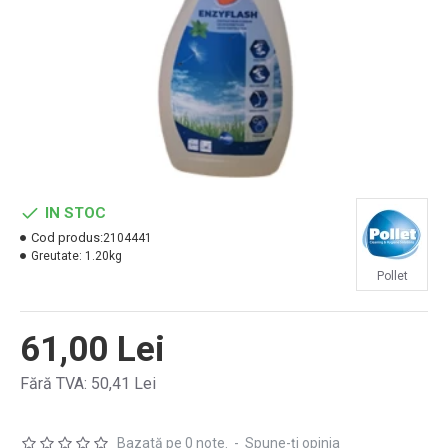
IN STOC
Cod produs:
2104441
Greutate:
1.20kg
Pollet
61,00 Lei
Fără TVA: 50,41 Lei
Bazată pe 0 note.
-
Spune-ţi opinia