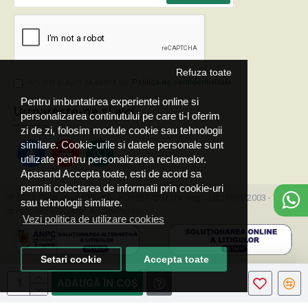
Refuza toate
Am citit şi sunt de acord cu
Politica de confidentialitate
Pentru imbuntatirea experientei online si
Urmareste-ne si aici
personalizarea continutului pe care ti-l oferim
zi de zi, folosim module cookie sau tehnologii
similare. Cookie-urile si datele personale sunt
utilizate pentru personalizarea reclamelor.
Apasand Accepta toate, esti de acord sa
permiti colectarea de informatii prin cookie-uri
© 2025 ServExpert SRL, CIF: RO15677287 | Nr. reg.: J32/1059/2003 - Toate
sau tehnologii similare.
drepturile rezervate - by DevPro.ro
Vezi politica de utilizare cookies
Setari cookie
Accepta toate
ADAUGĂ ÎN COŞ