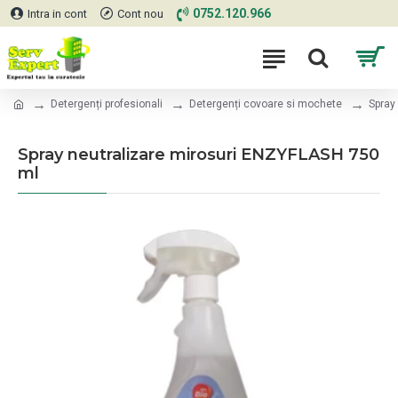
0752.120.966
Intra in cont
Cont nou
Detergenți profesionali
Detergenți covoare si mochete
Spray
Spray neutralizare mirosuri ENZYFLASH 750
ml