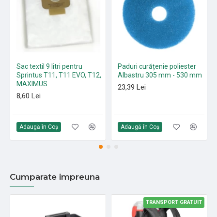
Sac textil 9 litri pentru
Paduri curățenie poliester
Sprintus T11, T11 EVO, T12,
Albastru 305 mm - 530 mm
MAXIMUS
23,39 Lei
8,60 Lei
Adaugă în Coş
Adaugă în Coş
Cumparate impreuna
TRANSPORT GRATUIT