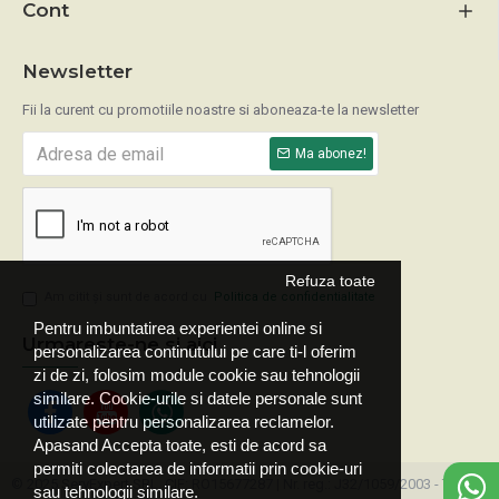
Cont
Newsletter
Fii la curent cu promotiile noastre si aboneaza-te la newsletter
Ma abonez!
Refuza toate
Am citit şi sunt de acord cu
Politica de confidentialitate
Pentru imbuntatirea experientei online si
Urmareste-ne si aici
personalizarea continutului pe care ti-l oferim
zi de zi, folosim module cookie sau tehnologii
similare. Cookie-urile si datele personale sunt
utilizate pentru personalizarea reclamelor.
Apasand Accepta toate, esti de acord sa
permiti colectarea de informatii prin cookie-uri
© 2025 ServExpert SRL, CIF: RO15677287 | Nr. reg.: J32/1059/2003 - Toate
sau tehnologii similare.