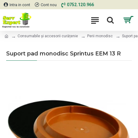
0752.120.966
Intra in cont
Cont nou
Consumabile și accesorii curățenie
Perii monodisc
Suport p
Suport pad monodisc Sprintus EEM 13 R