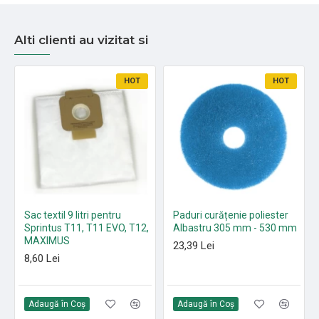
Alti clienti au vizitat si
HOT
HOT
Sac textil 9 litri pentru
Paduri curățenie poliester
Sprintus T11, T11 EVO, T12,
Albastru 305 mm - 530 mm
MAXIMUS
23,39 Lei
8,60 Lei
Adaugă în Coş
Adaugă în Coş