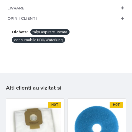
LIVRARE
OPINII CLIENTI
Etichete:
talpi aspirare uscata
consumabile N30/Waterking
Alti clienti au vizitat si
HOT
HOT