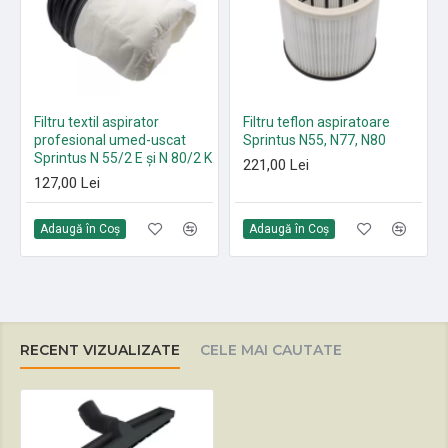
Filtru textil aspirator
Filtru teflon aspiratoare
profesional umed-uscat
Sprintus N55, N77, N80
Sprintus N 55/2 E și N 80/2 K
221,00 Lei
127,00 Lei
Adaugă în Coş
Adaugă în Coş
RECENT VIZUALIZATE
CELE MAI CAUTATE