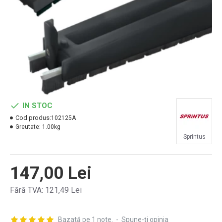
IN STOC
Cod produs:
102125A
Greutate:
1.00kg
Sprintus
147,00 Lei
Fără TVA: 121,49 Lei
Bazată pe 1 note.
-
Spune-ţi opinia