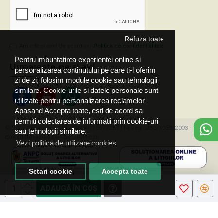
Refuza toate
Am citit şi sunt de acord cu
Politica de confidentialitate
Pentru imbuntatirea experientei online si
Urmareste-ne si aici
personalizarea continutului pe care ti-l oferim
zi de zi, folosim module cookie sau tehnologii
similare. Cookie-urile si datele personale sunt
utilizate pentru personalizarea reclamelor.
Apasand Accepta toate, esti de acord sa
permiti colectarea de informatii prin cookie-uri
© 2025 ServExpert SRL, CIF: RO15677287 | Nr. reg.: J32/1059/2003 - Toate
sau tehnologii similare.
drepturile rezervate - by DevPro.ro
Vezi politica de utilizare cookies
Setari cookie
Accepta toate
ADAUGĂ ÎN COŞ