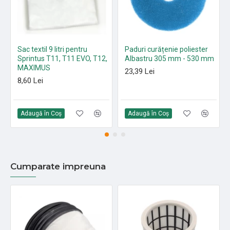
Sac textil 9 litri pentru
Paduri curățenie poliester
Sprintus T11, T11 EVO, T12,
Albastru 305 mm - 530 mm
MAXIMUS
23,39 Lei
8,60 Lei
Adaugă în Coş
Adaugă în Coş
Cumparate impreuna