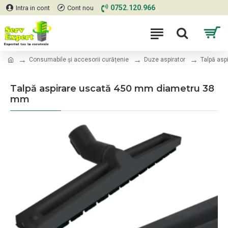
0752.120.966
Intra in cont
Cont nou
Consumabile și accesorii curățenie
Duze aspirator
Talpă as
Talpă aspirare uscată 450 mm diametru 38
mm